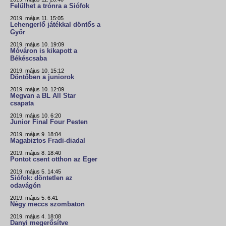
Felülhet a trónra a Siófok
2019. május 11. 15:05
Lehengerlő játékkal döntős a
Győr
2019. május 10. 19:09
Móváron is kikapott a
Békéscsaba
2019. május 10. 15:12
Döntőben a juniorok
2019. május 10. 12:09
Megvan a BL All Star
csapata
2019. május 10. 6:20
Junior Final Four Pesten
2019. május 9. 18:04
Magabiztos Fradi-diadal
2019. május 8. 18:40
Pontot csent otthon az Eger
2019. május 5. 14:45
Siófok: döntetlen az
odavágón
2019. május 5. 6:41
Négy meccs szombaton
2019. május 4. 18:08
Danyi megerősítve