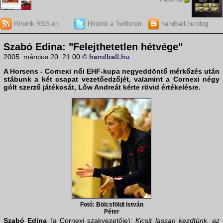
Híreink RSS-en
Híreink a Twitteren
handball.hu blog
Szabó Edina: "Felejthetetlen hétvége"
2005. március 20. 21:00
© handball.hu
A
Horsens
-
Cornexi
női EHF-kupa negyeddöntő mérkőzés után
stábunk a két csapat vezetőedzőjét, valamint a
Cornexi
négy
gólt szerző játékosát,
Lőw Andreát
kérte rövid értékelésre.
Fotó: Bölcsföldi István
Péter
Szabó Edina
(a Cornexi szakvezetője):
Kicsit lassan kezdtünk, az