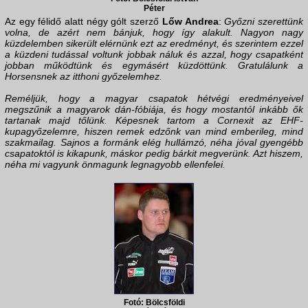
Péter
Az egy félidő alatt négy gólt szerző
Lőw Andrea
:
Győzni szerettünk
volna, de azért nem bánjuk, hogy így alakult. Nagyon nagy
küzdelemben sikerült elérnünk ezt az eredményt, és szerintem ezzel
a küzdeni tudással voltunk jobbak náluk és azzal, hogy csapatként
jobban működtünk és egymásért küzdöttünk. Gratulálunk a
Horsensnek az itthoni győzelemhez.
Reméljük, hogy a magyar csapatok hétvégi eredményeivel
megszűnik a magyarok dán-fóbiája, és hogy mostantól inkább ők
tartanak majd tőlünk. Képesnek tartom a Cornexit az EHF-
kupagyőzelemre, hiszen remek edzőnk van mind emberileg, mind
szakmailag. Sajnos a formánk elég hullámzó, néha jóval gyengébb
csapatoktól is kikapunk, máskor pedig bárkit megverünk. Azt hiszem,
néha mi vagyunk önmagunk legnagyobb ellenfelei.
Fotó: Bölcsföldi