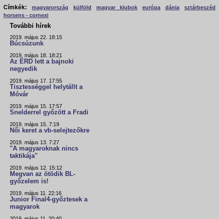
Címkék:
magyarország
külföld
magyar klubok
európa
dánia
sztárbeszéd
horsens - cornexi
További hírek
2019. május 22. 18:15
Búcsúzunk
2019. május 18. 18:21
Az ÉRD lett a bajnoki
negyedik
2019. május 17. 17:55
Tisztességgel helytállt a
Móvár
2019. május 15. 17:57
Snelderrel győzött a Fradi
2019. május 15. 7:19
Női keret a vb-selejtezőkre
2019. május 13. 7:27
"A magyaroknak nincs
taktikája"
2019. május 12. 15:12
Megvan az ötödik BL-
győzelem is!
2019. május 11. 22:16
Junior Final4-győztesek a
magyarok
2019. május 11. 20:40