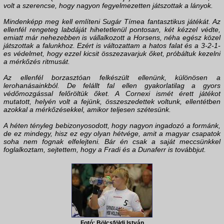
volt a szerencse, hogy nagyon fegyelmezetten játszottak a lányok.
Mindenképp meg kell említeni Sugár Tímea fantasztikus játékát. Az
ellenfél rengeteg labdáját hihetetlenül pontosan, két kézzel védte,
emiatt már nehezebben is vállalkozott a Horsens, néha egész közel
játszottak a falunkhoz. Ezért is változattam a hatos falat és a 3-2-1-
es védelmet, hogy ezzel kicsit összezavarjuk őket, próbáltuk kezelni
a mérkőzés ritmusát.
Az ellenfél borzasztóan felkészült ellenünk, különösen a
lerohanásainkból. De felállt fal ellen gyakorlatilag a gyors
védőmozgással felőröltük őket. A Cornexi ismét érett játékot
mutatott, helyén volt a fejünk, összeszedettek voltunk, ellentétben
azokkal a mérkőzésekkel, amikor teljesen szétesünk.
A héten tényleg bebizonyosodott, hogy nagyon ingadozó a formánk,
de ez mindegy, hisz ez egy olyan hétvége, amit a magyar csapatok
soha nem fognak elfelejteni. Bár én csak a saját meccsünkkel
foglalkoztam, sejtettem, hogy a Fradi és a Dunaferr is továbbjut.
Fotó: Bölcsföldi István