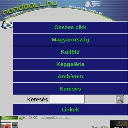
Összes cikk
Magyarország
Külföld
Képgaléria
Archívum
Keresés
Keresés
Linkek
Hétfő KC - utánpótlás csapat
Paris 92