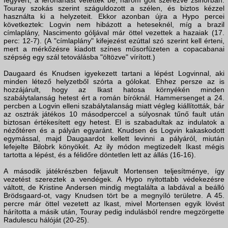
fegyvert, a lerohanást vetették be, három gólt szerezve zsinórban.
Touray szokás szerint száguldozott a szélen, és biztos kézzel
használta ki a helyzeteit. Ekkor azonban újra a Hypo percei
következtek: Logvin nem hibázott a heteseknél, míg a brazil
címlaplány, Nascimento góljával már öttel vezettek a hazaiak (17.
perc: 12-7). (A "címlaplány" kifejezést ezúttal szó szerint kell érteni,
mert a mérkőzésre kiadott színes műsorfüzeten a copacabanai
szépség egy szál tetoválásba "öltözve" vírított.)
Daugaard és Knudsen igyekezett tartani a lépést Logvinnal, aki
minden létező helyzetből szórta a gólokat. Ehhez persze az is
hozzájárult, hogy az Ikast hatosa környékén minden
szabálytalanság hetest ért a román bíróknál. Hammersenget a 24.
percben a Logvin elleni szabálytalanság miatt végleg kiállították, bár
az osztrák játékos 10 másodperccel a súlyosnak tűnő fault után
biztosan értékesített egy hetest. El is szabadultak az indulatok a
nézőtéren és a pályán egyaránt. Knudsen és Logvin kakaskodott
egymással, majd Daugaardot kellett levinni a pályáról, miután
lefejelte Bilobrk könyökét. Az ily módon megtizedelt Ikast mégis
tartotta a lépést, és a félidőre döntetlen lett az állás (16-16).
A második játékrészben feljavult Mortensen teljesítménye, így
vezetést szereztek a vendégek. A Hypo nyitottabb védekezésre
váltott, de Kristine Andersen mindig megtalálta a labdával a beálló
Brödsgaard-ot, vagy Knudsen tört be a megnyíló területre. A 45.
percre már öttel vezetett az Ikast, mivel Mortensen egyik lövést
hárította a másik után, Touray pedig indulásból rendre megzörgette
Radulescu hálóját (20-25).