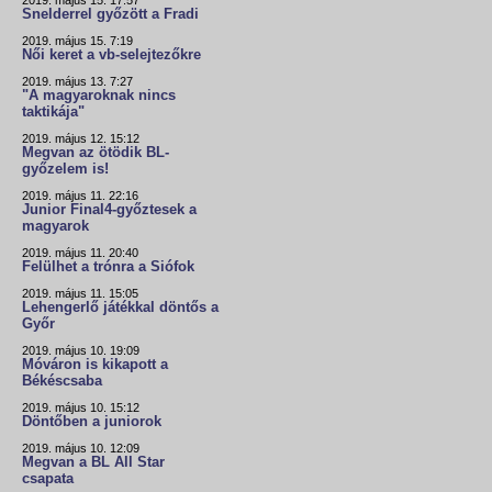
2019. május 15. 17:57
Snelderrel győzött a Fradi
2019. május 15. 7:19
Női keret a vb-selejtezőkre
2019. május 13. 7:27
"A magyaroknak nincs
taktikája"
2019. május 12. 15:12
Megvan az ötödik BL-
győzelem is!
2019. május 11. 22:16
Junior Final4-győztesek a
magyarok
2019. május 11. 20:40
Felülhet a trónra a Siófok
2019. május 11. 15:05
Lehengerlő játékkal döntős a
Győr
2019. május 10. 19:09
Móváron is kikapott a
Békéscsaba
2019. május 10. 15:12
Döntőben a juniorok
2019. május 10. 12:09
Megvan a BL All Star
csapata