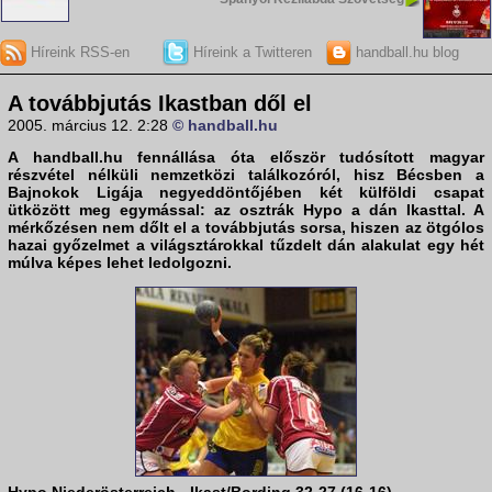
Híreink RSS-en
Híreink a Twitteren
handball.hu blog
A továbbjutás Ikastban dől el
2005. március 12. 2:28
© handball.hu
A
handball.hu
fennállása óta először tudósított magyar
részvétel nélküli nemzetközi találkozóról, hisz Bécsben a
Bajnokok Ligája negyeddöntőjében két külföldi csapat
ütközött meg egymással: az osztrák Hypo a dán Ikasttal. A
mérkőzésen nem dőlt el a továbbjutás sorsa, hiszen az ötgólos
hazai győzelmet a világsztárokkal tűzdelt dán alakulat egy hét
múlva képes lehet ledolgozni.