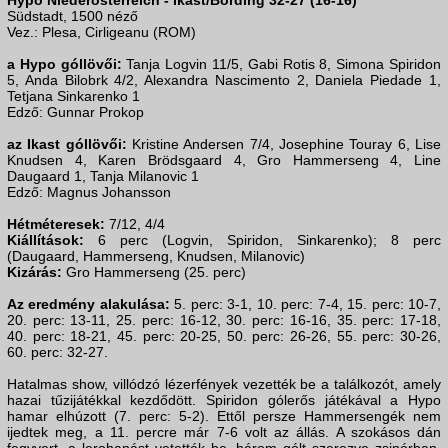
Hypo Niederösterreich - Ikast/Bording 32-27 (16-16)
Südstadt, 1500 néző
Vez.: Plesa, Cirligeanu (ROM)
a Hypo góllövői:
Tanja Logvin 11/5, Gabi Rotis 8, Simona Spiridon
5, Anda Bilobrk 4/2, Alexandra Nascimento 2, Daniela Piedade 1,
Tetjana Sinkarenko 1
Edző: Gunnar Prokop
az Ikast góllövői:
Kristine Andersen 7/4, Josephine Touray 6, Lise
Knudsen 4, Karen Brödsgaard 4, Gro Hammerseng 4, Line
Daugaard 1, Tanja Milanovic 1
Edző: Magnus Johansson
Hétméteresek:
7/12, 4/4
Kiállítások:
6 perc (Logvin, Spiridon, Sinkarenko); 8 perc
(Daugaard, Hammerseng, Knudsen, Milanovic)
Kizárás:
Gro Hammerseng (25. perc)
Az eredmény alakulása:
5. perc: 3-1, 10. perc: 7-4, 15. perc: 10-7,
20. perc: 13-11, 25. perc: 16-12, 30. perc: 16-16, 35. perc: 17-18,
40. perc: 18-21, 45. perc: 20-25, 50. perc: 26-26, 55. perc: 30-26,
60. perc: 32-27.
Hatalmas show, villódzó lézerfények vezették be a találkozót, amely
hazai tűzijátékkal kezdődött. Spiridon gólerős játékával a Hypo
hamar elhúzott (7. perc: 5-2). Ettől persze Hammersengék nem
ijedtek meg, a 11. percre már 7-6 volt az állás. A szokásos dán