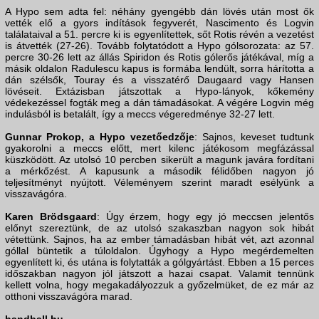
A Hypo sem adta fel: néhány gyengébb dán lövés után most ők
vették elő a gyors indítások fegyverét, Nascimento és Logvin
találataival a 51. percre ki is egyenlítettek, sőt Rotis révén a vezetést
is átvették (27-26). Tovább folytatódott a Hypo gólsorozata: az 57.
percre 30-26 lett az állás Spiridon és Rotis gólerős játékával, míg a
másik oldalon Radulescu kapus is formába lendült, sorra hárította a
dán szélsők, Touray és a visszatérő Daugaard vagy Hansen
lövéseit. Extázisban játszottak a Hypo-lányok, kőkemény
védekezéssel fogták meg a dán támadásokat. A végére Logvin még
indulásból is betalált, így a meccs végeredménye 32-27 lett.
Gunnar Prokop, a Hypo vezetőedzője
: Sajnos, keveset tudtunk
gyakorolni a meccs előtt, mert kilenc játékosom megfázással
küszködött. Az utolsó 10 percben sikerült a magunk javára fordítani
a mérkőzést. A kapusunk a második félidőben nagyon jó
teljesítményt nyújtott. Véleményem szerint maradt esélyünk a
visszavágóra.
Karen Brödsgaard
: Úgy érzem, hogy egy jó meccsen jelentős
előnyt szereztünk, de az utolsó szakaszban nagyon sok hibát
vétettünk. Sajnos, ha az ember támadásban hibát vét, azt azonnal
góllal büntetik a túloldalon. Úgyhogy a Hypo megérdemelten
egyenlített ki, és utána is folytatták a gólgyártást. Ebben a 15 perces
időszakban nagyon jól játszott a hazai csapat. Valamit tennünk
kellett volna, hogy megakadályozzuk a győzelmüket, de ez már az
otthoni visszavágóra marad.