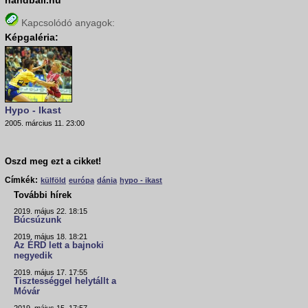
handball.hu
Kapcsolódó anyagok:
Képgaléria:
Hypo - Ikast
2005. március 11. 23:00
Oszd meg ezt a cikket!
Címkék:
külföld
európa
dánia
hypo - ikast
További hírek
2019. május 22. 18:15
Búcsúzunk
2019. május 18. 18:21
Az ÉRD lett a bajnoki
negyedik
2019. május 17. 17:55
Tisztességgel helytállt a
Móvár