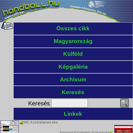
Összes cikk
Magyarország
Külföld
Képgaléria
Archívum
Keresés
Keresés
Linkek
HK Asztrahanocska
Spanyol Kézilabda Szövetség