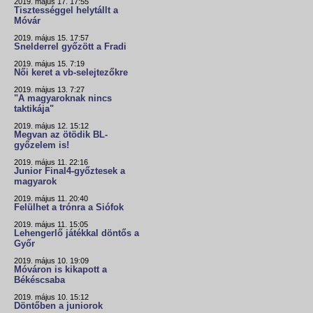
2019. május 17. 17:55
Tisztességgel helytállt a
Móvár
2019. május 15. 17:57
Snelderrel győzött a Fradi
2019. május 15. 7:19
Női keret a vb-selejtezőkre
2019. május 13. 7:27
"A magyaroknak nincs
taktikája"
2019. május 12. 15:12
Megvan az ötödik BL-
győzelem is!
2019. május 11. 22:16
Junior Final4-győztesek a
magyarok
2019. május 11. 20:40
Felülhet a trónra a Siófok
2019. május 11. 15:05
Lehengerlő játékkal döntős a
Győr
2019. május 10. 19:09
Móváron is kikapott a
Békéscsaba
2019. május 10. 15:12
Döntőben a juniorok