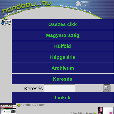
Összes cikk
Magyarország
Külföld
Képgaléria
Archívum
Keresés
Keresés
Linkek
Handball123.com
JDA Dijon Hand