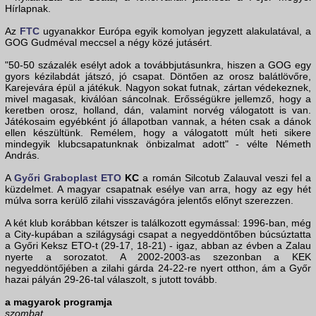
Hírlapnak.
Az
FTC
ugyanakkor Európa egyik komolyan jegyzett alakulatával, a
GOG Gudméval meccsel a négy közé jutásért.
"50-50 százalék esélyt adok a továbbjutásunkra, hiszen a GOG egy
gyors kézilabdát játszó, jó csapat. Döntően az orosz balátlövőre,
Karejevára épül a játékuk. Nagyon sokat futnak, zártan védekeznek,
mivel magasak, kiválóan sáncolnak. Erősségükre jellemző, hogy a
keretben orosz, holland, dán, valamint norvég válogatott is van.
Játékosaim egyébként jó állapotban vannak, a héten csak a dánok
ellen készültünk. Remélem, hogy a válogatott múlt heti sikere
mindegyik klubcsapatunknak önbizalmat adott" - vélte Németh
András.
A
Győri Graboplast ETO
KC
a román Silcotub Zalauval veszi fel a
küzdelmet. A magyar csapatnak esélye van arra, hogy az egy hét
múlva sorra kerülő zilahi visszavágóra jelentős előnyt szerezzen.
A két klub korábban kétszer is találkozott egymással: 1996-ban, még
a City-kupában a szilágysági csapat a negyeddöntőben búcsúztatta
a Győri Keksz ETO-t (29-17, 18-21) - igaz, abban az évben a Zalau
nyerte a sorozatot. A 2002-2003-as szezonban a KEK
negyeddöntőjében a zilahi gárda 24-22-re nyert otthon, ám a Győr
hazai pályán 29-26-tal válaszolt, s jutott tovább.
a magyarok programja
szombat