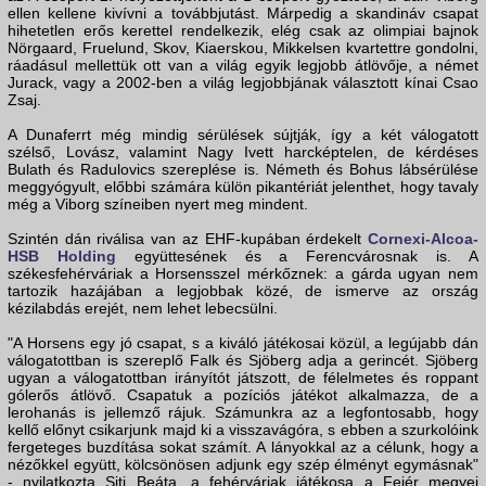
ellen kellene kivívni a továbbjutást. Márpedig a skandináv csapat
hihetetlen erős kerettel rendelkezik, elég csak az olimpiai bajnok
Nörgaard, Fruelund, Skov, Kiaerskou, Mikkelsen kvartettre gondolni,
ráadásul mellettük ott van a világ egyik legjobb átlövője, a német
Jurack, vagy a 2002-ben a világ legjobbjának választott kínai Csao
Zsaj.
A Dunaferrt még mindig sérülések sújtják, így a két válogatott
szélső, Lovász, valamint Nagy Ivett harcképtelen, de kérdéses
Bulath és Radulovics szereplése is. Németh és Bohus lábsérülése
meggyógyult, előbbi számára külön pikantériát jelenthet, hogy tavaly
még a Viborg színeiben nyert meg mindent.
Szintén dán riválisa van az EHF-kupában érdekelt
Cornexi-Alcoa-
HSB Holding
együttesének és a Ferencvárosnak is. A
székesfehérváriak a Horsensszel mérkőznek: a gárda ugyan nem
tartozik hazájában a legjobbak közé, de ismerve az ország
kézilabdás erejét, nem lehet lebecsülni.
"A Horsens egy jó csapat, s a kiváló játékosai közül, a legújabb dán
válogatottban is szereplő Falk és Sjöberg adja a gerincét. Sjöberg
ugyan a válogatottban irányítót játszott, de félelmetes és roppant
gólerős átlövő. Csapatuk a pozíciós játékot alkalmazza, de a
lerohanás is jellemző rájuk. Számunkra az a legfontosabb, hogy
kellő előnyt csikarjunk majd ki a visszavágóra, s ebben a szurkolóink
fergeteges buzdítása sokat számít. A lányokkal az a célunk, hogy a
nézőkkel együtt, kölcsönösen adjunk egy szép élményt egymásnak"
- nyilatkozta Siti Beáta, a fehérváriak játékosa a Fejér megyei