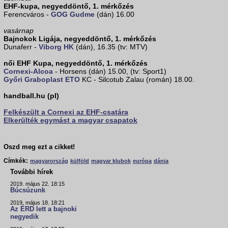
EHF-kupa, negyeddöntő, 1. mérkőzés
Ferencváros -
GOG Gudme
(dán) 16.00
vasárnap
Bajnokok Ligája, negyeddöntő, 1. mérkőzés
Dunaferr -
Viborg HK
(dán), 16.35 (tv: MTV)
női EHF Kupa, negyeddöntő, 1. mérkőzés
Cornexi-Alcoa
- Horsens (dán) 15.00, (tv: Sport1)
Győri Graboplast ETO
KC - Silcotub Zalau (román) 18.00.
handball.hu (pl)
Felkészült a Cornexi az EHF-csatára
Elkerülték egymást a magyar csapatok
Oszd meg ezt a cikket!
Címkék:
magyarország
külföld
magyar klubok
európa
dánia
További hírek
2019. május 22. 18:15
Búcsúzunk
2019. május 18. 18:21
Az ÉRD lett a bajnoki
negyedik