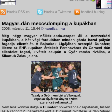
Híreink RSS-en
Híreink a Twitteren
handball.hu blog
Magyar-dán meccsdömping a kupákban
2005. március 11. 10:44
© handball.hu
Még négy magyar nőikézilabda-csapat áll a nemzetközi
kupákban, a hét végi fordulóban minden gárda hazai pályán
fogadja ellenfelét. A Bajnokok Ligájában szereplő Dunaferr,
illetve az EHF-kupában érdekelt Ferencváros és Cornexi dán
ellenfelet fogad, kivételt csupán a Győr román riválisa, a
Silcotub Zalau jelent.
Tavaly a Győr nem bírt a Viborggal.
Vajon az újvárosi lányok ezúttal
szerencsével járnak...?
Nem lesz könnyű dolga a
Dunaferr
nőikézilabda-csapatának, hiszen
az A csoport 2. helyezettjeként a B csoport győztese, a dán Viborg