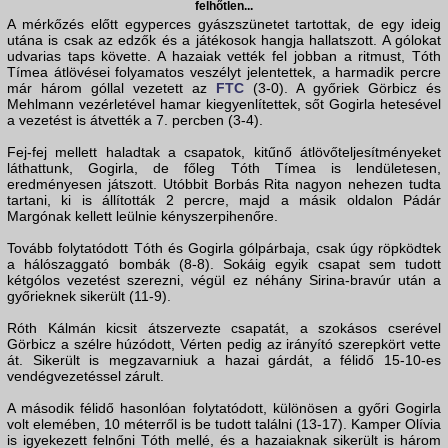
felhőtlen...
A mérkőzés előtt egyperces gyászszünetet tartottak, de egy ideig
utána is csak az edzők és a játékosok hangja hallatszott. A gólokat
udvarias taps követte. A hazaiak vették fel jobban a ritmust, Tóth
Tímea átlövései folyamatos veszélyt jelentettek, a harmadik percre
már három góllal vezetett az
FTC
(3-0). A győriek Görbicz és
Mehlmann vezérletével hamar kiegyenlítettek, sőt Gogirla hetesével
a vezetést is átvették a 7. percben (3-4).
Fej-fej mellett haladtak a csapatok, kitűnő átlövőteljesítményeket
láthattunk, Gogirla, de főleg Tóth Tímea is lendületesen,
eredményesen játszott. Utóbbit Borbás Rita nagyon nehezen tudta
tartani, ki is állították 2 percre, majd a másik oldalon Pádár
Margónak kellett leülnie kényszerpihenőre.
Tovább folytatódott Tóth és Gogirla gólpárbaja, csak úgy röpködtek
a hálószaggató bombák (8-8). Sokáig egyik csapat sem tudott
kétgólos vezetést szerezni, végül ez néhány Sirina-bravúr után a
győrieknek sikerült (11-9).
Róth Kálmán kicsit átszervezte csapatát, a szokásos cserével
Görbicz a szélre húzódott, Vérten pedig az irányító szerepkört vette
át. Sikerült is megzavarniuk a hazai gárdát, a félidő 15-10-es
vendégvezetéssel zárult.
A második félidő hasonlóan folytatódott, különösen a győri Gogirla
volt elemében, 10 méterről is be tudott találni (13-17). Kamper Olívia
is igyekezett felnőni Tóth mellé, és a hazaiaknak sikerült is három