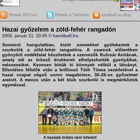
Híreink RSS-en
Híreink a Twitteren
handball.hu blog
Hazai győzelem a zöld-fehér rangadón
2005. január 21. 20:05
© handball.hu
Szomorú hangulatban, kisírt szemekkel gyülekeztek a
szurkolók a zöld-fehér rangadóra. A csarnok előterében
gyönyörű emlékfalat készítettek a szervezők Kulcsár Anitának,
amely elé az érkező drukkerek elhelyezhették gyertyáikat,
mécseseiket. Kevesen bírták ki könnyek nélkül a látványt.
Ellentétes félidők után a brillírozó Tóth Tímea vezérletével a
hazai csapat végső soron magabiztos, 30-26-os győzelmet
aratott. A meccs után a két klub szurkolói is megmérkőztek
egymással.
A hazaiak öröme nem lehetett