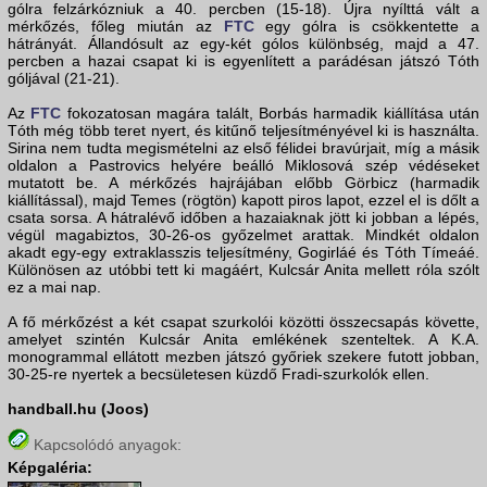
gólra felzárkózniuk a 40. percben (15-18). Újra nyílttá vált a
mérkőzés, főleg miután az
FTC
egy gólra is csökkentette a
hátrányát. Állandósult az egy-két gólos különbség, majd a 47.
percben a hazai csapat ki is egyenlített a parádésan játszó Tóth
góljával (21-21).
Az
FTC
fokozatosan magára talált, Borbás harmadik kiállítása után
Tóth még több teret nyert, és kitűnő teljesítményével ki is használta.
Sirina nem tudta megismételni az első félidei bravúrjait, míg a másik
oldalon a Pastrovics helyére beálló Miklosová szép védéseket
mutatott be. A mérkőzés hajrájában előbb Görbicz (harmadik
kiállítással), majd Temes (rögtön) kapott piros lapot, ezzel el is dőlt a
csata sorsa. A hátralévő időben a hazaiaknak jött ki jobban a lépés,
végül magabiztos, 30-26-os győzelmet arattak. Mindkét oldalon
akadt egy-egy extraklasszis teljesítmény, Gogirláé és Tóth Tímeáé.
Különösen az utóbbi tett ki magáért, Kulcsár Anita mellett róla szólt
ez a mai nap.
A fő mérkőzést a két csapat szurkolói közötti összecsapás követte,
amelyet szintén Kulcsár Anita emlékének szenteltek. A K.A.
monogrammal ellátott mezben játszó győriek szekere futott jobban,
30-25-re nyertek a becsületesen küzdő Fradi-szurkolók ellen.
handball.hu (Joos)
Kapcsolódó anyagok:
Képgaléria: