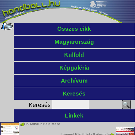
Összes cikk
Magyarország
Külföld
Képgaléria
Archívum
Keresés
Keresés
Linkek
CS Minaur Baia Mare
Lengyel Kézilabda Szövetség