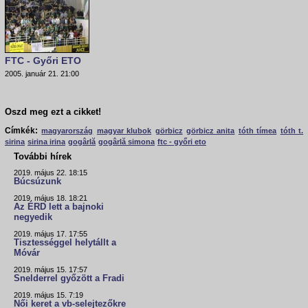
FTC - Győri ETO
2005. január 21. 21:00
Oszd meg ezt a cikket!
Címkék:
magyarország
magyar klubok
görbicz
görbicz anita
tóth tímea
tóth t.
sirina
sirina irina
gogârlă
gogârlă simona
ftc - győri eto
További hírek
2019. május 22. 18:15
Búcsúzunk
2019. május 18. 18:21
Az ÉRD lett a bajnoki
negyedik
2019. május 17. 17:55
Tisztességgel helytállt a
Móvár
2019. május 15. 17:57
Snelderrel győzött a Fradi
2019. május 15. 7:19
Női keret a vb-selejtezőkre