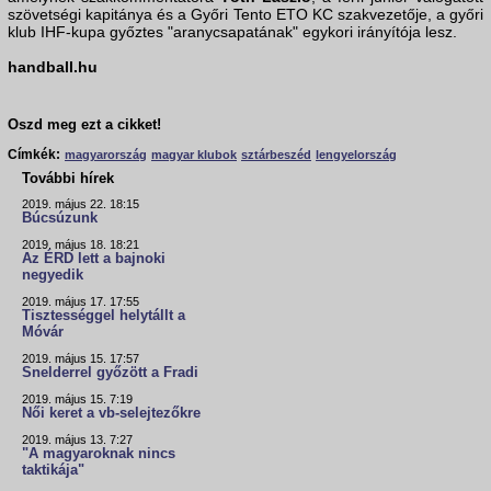
szövetségi kapitánya és a Győri Tento ETO KC szakvezetője, a győri
klub IHF-kupa győztes "aranycsapatának" egykori irányítója lesz.
handball.hu
Oszd meg ezt a cikket!
Címkék:
magyarország
magyar klubok
sztárbeszéd
lengyelország
További hírek
2019. május 22. 18:15
Búcsúzunk
2019. május 18. 18:21
Az ÉRD lett a bajnoki
negyedik
2019. május 17. 17:55
Tisztességgel helytállt a
Móvár
2019. május 15. 17:57
Snelderrel győzött a Fradi
2019. május 15. 7:19
Női keret a vb-selejtezőkre
2019. május 13. 7:27
"A magyaroknak nincs
taktikája"