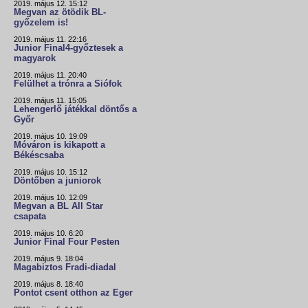
2019. május 12. 15:12
Megvan az ötödik BL-
győzelem is!
2019. május 11. 22:16
Junior Final4-győztesek a
magyarok
2019. május 11. 20:40
Felülhet a trónra a Siófok
2019. május 11. 15:05
Lehengerlő játékkal döntős a
Győr
2019. május 10. 19:09
Móváron is kikapott a
Békéscsaba
2019. május 10. 15:12
Döntőben a juniorok
2019. május 10. 12:09
Megvan a BL All Star
csapata
2019. május 10. 6:20
Junior Final Four Pesten
2019. május 9. 18:04
Magabiztos Fradi-diadal
2019. május 8. 18:40
Pontot csent otthon az Eger