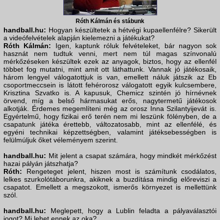
Róth Kálmán és stábunk
handball.hu:
Hogyan készültetek a hétvégi kupaellenfélre? Sikerült
a videófelvételek alapján kielemezni a játékukat?
Róth Kálmán:
Igen, kaptunk róluk felvételeket, bár nagyon sok
hasznát nem tudtuk venni, mert nem túl magas színvonalú
mérkőzéseken készültek ezek az anyagok, biztos, hogy az ellenfél
többet fog mutatni, mint amit ott láthattunk. Vannak jó játékosaik,
három lengyel válogatottjuk is van, emellett náluk játszik az Eb
csoportmeccsein is látott fehérorosz válogatott egyik kulcsembere,
Krisztina Szvatko is. A kapusuk, Chemicz szintén jó hírnévnek
örvend, míg a belső hármasukat erős, nagytermetű játékosok
alkotják. Érdemes megemlíteni még az orosz Inna Szilantyijevát is.
Egyértelmű, hogy fizikai erő terén nem mi leszünk fölényben, de a
csapatunk játéka érettebb, változatosabb, mint az ellenfélé, és
egyéni technikai képzettségben, valamint játéksebességben is
felülmúljuk őket véleményem szerint.
handball.hu:
Mit jelent a csapat számára, hogy mindkét mérkőzést
hazai pályán játszhatja?
Róth:
Rengeteget jelent, hiszen most is számítunk csodálatos,
lelkes szurkolótáborunkra, akiknek a buzdítása mindig előreviszi a
csapatot. Emellett a megszokott, ismerős környezet is mellettünk
szól.
handball.hu:
Meglepett, hogy a Lublin feladta a pályaválasztói
jogot? Mi lehet ennek az oka?