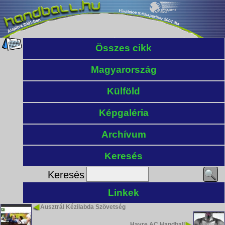
Összes cikk
Magyarország
Külföld
Képgaléria
Archívum
Keresés
Keresés
Linkek
Ausztrál Kézilabda Szövetség
Havre AC Handball