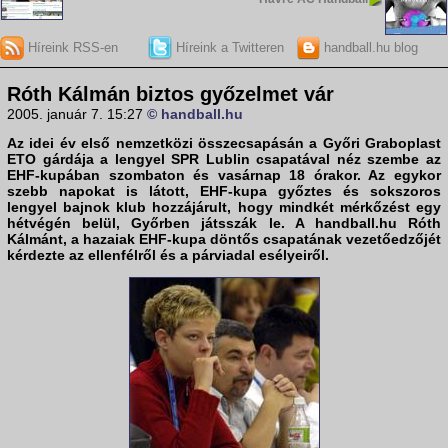
Híreink RSS-en
Híreink a Twitteren
handball.hu blog
Róth Kálmán biztos győzelmet vár
2005. január 7. 15:27
© handball.hu
Az idei év első nemzetközi összecsapásán a
Győri Graboplast
ETO
gárdája a lengyel
SPR Lublin
csapatával néz szembe az
EHF-kupában
szombaton és vasárnap 18 órakor. Az egykor
szebb napokat is látott, EHF-kupa győztes és sokszoros
lengyel bajnok klub hozzájárult, hogy mindkét mérkőzést egy
hétvégén belül, Győrben játsszák le. A handball.hu
Róth
Kálmánt
, a hazaiak EHF-kupa döntős csapatának vezetőedzőjét
kérdezte az ellenfélről és a párviadal esélyeiről.