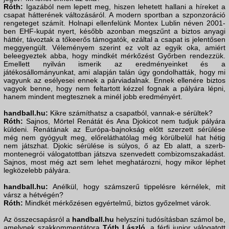
Róth:
Igazából nem lepett meg, hiszen lehetett hallani a híreket a
csapat hátterének változásáról. A modern sportban a szponzoráció
rengeteget számít. Holnapi ellenfelünk Montex Lublin néven 2001-
ben EHF-kupát nyert, később azonban megszűnt a biztos anyagi
háttér, távoztak a tőkeerős támogatók, ezáltal a csapat is jelentősen
meggyengült. Véleményem szerint ez volt az egyik oka, amiért
beleegyeztek abba, hogy mindkét mérkőzést Győrben rendezzük.
Emellett nyilván ismerik az eredményeinket és a
játékosállományunkat, ami alapján talán úgy gondolhatták, hogy mi
vagyunk az esélyesei ennek a párviadalnak. Ennek ellenére biztos
vagyok benne, hogy nem feltartott kézzel fognak a pályára lépni,
hanem mindent megtesznek a minél jobb eredményért.
handball.hu:
Kikre számíthatsz a csapatból, vannak-e sérültek?
Róth:
Sajnos, Mörtel Renátát és Ana Djokicot nem tudjuk pályára
küldeni. Renátának az Európa-bajnokság előtt szerzett sérülése
még nem gyógyult meg, előreláthatólag még körülbelül hat hétig
nem játszhat. Djokic sérülése is súlyos, ő az Eb alatt, a szerb-
montenegrói válogatottban játszva szenvedett combizomszakadást.
Sajnos, most még azt sem lehet meghatározni, hogy mikor léphet
legközelebb pályára.
handball.hu:
Anélkül, hogy számszerű tippelésre kérnélek, mit
vársz a hétvégén?
Róth:
Mindkét mérkőzésen egyértelmű, biztos győzelmet várok.
Az összecsapásról a
handball.hu
helyszíni tudósításban számol be,
amelynek szakkommentátora
Tóth László
, a férfi junior válogatott