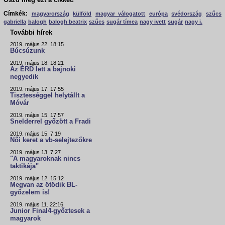
Oszd meg ezt a cikket!
Címkék:
magyarország
külföld
magyar válogatott
európa
svédország
szűcs
gabriella
balogh
balogh beatrix
szűcs
sugár tímea
nagy ivett
sugár
nagy i.
További hírek
2019. május 22. 18:15
Búcsúzunk
2019. május 18. 18:21
Az ÉRD lett a bajnoki
negyedik
2019. május 17. 17:55
Tisztességgel helytállt a
Móvár
2019. május 15. 17:57
Snelderrel győzött a Fradi
2019. május 15. 7:19
Női keret a vb-selejtezőkre
2019. május 13. 7:27
"A magyaroknak nincs
taktikája"
2019. május 12. 15:12
Megvan az ötödik BL-
győzelem is!
2019. május 11. 22:16
Junior Final4-győztesek a
magyarok