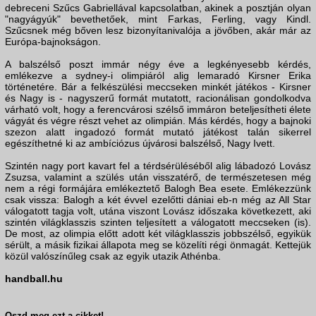
debreceni Szűcs Gabriellával kapcsolatban, akinek a posztján olyan
"nagyágyúk" bevethetőek, mint Farkas, Ferling, vagy Kindl.
Szűcsnek még bőven lesz bizonyítanivalója a jövőben, akár már az
Európa-bajnokságon.
A balszélső poszt immár négy éve a legkényesebb kérdés,
emlékezve a sydney-i olimpiáról alig lemaradó Kirsner Erika
történetére. Bár a felkészülési meccseken minkét játékos - Kirsner
és Nagy is - nagyszerű formát mutatott, racionálisan gondolkodva
várható volt, hogy a ferencvárosi szélső immáron beteljesítheti élete
vágyát és végre részt vehet az olimpián. Más kérdés, hogy a bajnoki
szezon alatt ingadozó formát mutató játékost talán sikerrel
egészíthetné ki az ambíciózus újvárosi balszélső, Nagy Ivett.
Szintén nagy port kavart fel a térdsérüléséből alig lábadozó Lovász
Zsuzsa, valamint a szülés után visszatérő, de természetesen még
nem a régi formájára emlékeztető Balogh Bea esete. Emlékezzünk
csak vissza: Balogh a két évvel ezelőtti dániai eb-n még az All Star
válogatott tagja volt, utána viszont Lovász időszaka következett, aki
szintén világklasszis szinten teljesített a válogatott meccseken (is).
De most, az olimpia előtt adott két világklasszis jobbszélső, egyikük
sérült, a másik fizikai állapota meg se közelíti régi önmagát. Kettejük
közül valószínűleg csak az egyik utazik Athénba.
handball.hu