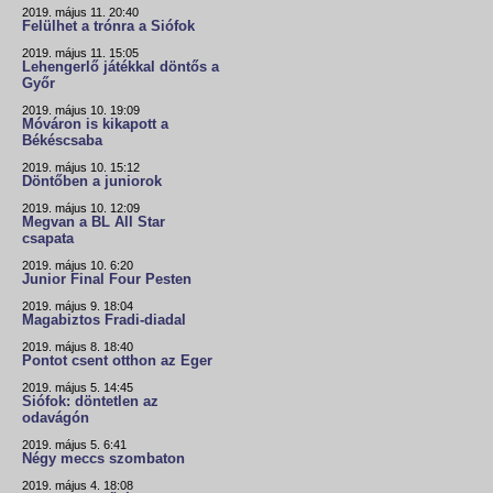
2019. május 11. 20:40
Felülhet a trónra a Siófok
2019. május 11. 15:05
Lehengerlő játékkal döntős a
Győr
2019. május 10. 19:09
Móváron is kikapott a
Békéscsaba
2019. május 10. 15:12
Döntőben a juniorok
2019. május 10. 12:09
Megvan a BL All Star
csapata
2019. május 10. 6:20
Junior Final Four Pesten
2019. május 9. 18:04
Magabiztos Fradi-diadal
2019. május 8. 18:40
Pontot csent otthon az Eger
2019. május 5. 14:45
Siófok: döntetlen az
odavágón
2019. május 5. 6:41
Négy meccs szombaton
2019. május 4. 18:08