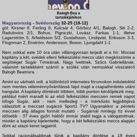
Balogh Bea a
tartalékjátékos
Magyarország
-
Svédország
32-25 (18-12)
gól: Kirsner 8, Ferling 6, Kulcsár 4, Görbicz 4/1, Balogh, Siti 2-2,
Radulovics 2/1, Bohus, Pigniczki, Lovász, Farkas 1-1, illetve
Lagerström 5, Arfwidsson 5/2, Gustafsson, Lindqvist, Eriksson 3-3,
Flognman 2, Enström, Andersson, Boson, Ljungdahl 1-1
Nem sokkal este 10 óra után villámgyorsan terjedt el a hír: Mocsai
kapitány a két, svédek elleni felkészülési meccs után megköszönte a
segítséget Sugár Tímeának, Nagy Ivettnek, Szűcs Gabriellának,
valamint tartalékként számít a szülés után nemsokkal visszatérő
Balogh Beatrixra.
Amint ez várható volt, a különböző internetes fórumokon indulatoktól
nem mentes véleménnyílvánítássá fajul majd a csapathirdetés utáni
hangulat. A kapitány döntését többen, több ponton kérdőjelezik meg:
például miért maradt ki az első felkészülési meccsen remek napot
kifogó Sugár, akit - nem mellesleg - a mérkőzés legjobbjává
választott a meccset sugárzó Sport1 TV? Ugyanakkor a pénteki
meccsen alig átlagos formát mutató - Sugárnál mintegy tíz évvel
idősebb - 37 éves győri hálóőr immár stabil tagja a válogatottnak,
miután a kapitány kijelentette, hogy a két felkészülési meccs alapján
dönt az utazó keret tagjairól.
Sokkal racionálisabbnak tűnik a kapitány döntése a 19 éves