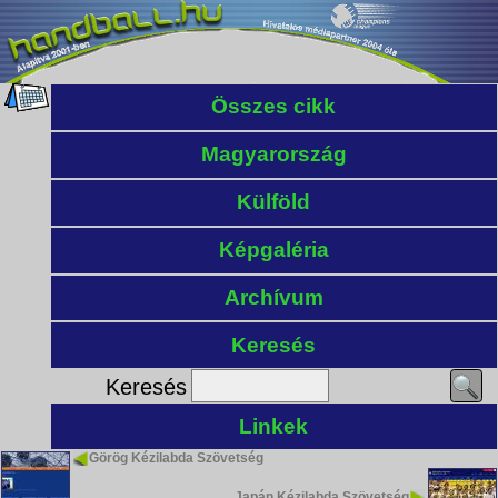
Összes cikk
Magyarország
Külföld
Képgaléria
Archívum
Keresés
Keresés
Linkek
Görög Kézilabda Szövetség
Japán Kézilabda Szövetség