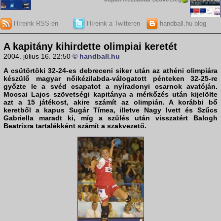
Híreink RSS-en
Híreink a Twitteren
handball.hu blog
A kapitány kihirdette olimpiai keretét
2004. július 16. 22:50
© handball.hu
A csütörtöki 32-24-es debreceni siker után az athéni olimpiára
készülő magyar nőikézilabda-válogatott pénteken 32-25-re
győzte le a svéd csapatot a nyíradonyi csarnok avatóján.
Mocsai Lajos szövetségi kapitánya a mérkőzés után kijelölte
azt a 15 játékost, akire számít az olimpián. A korábbi bő
keretből a kapus Sugár Tímea, illetve Nagy Ivett és Szűcs
Gabriella maradt ki, míg a szülés után visszatért Balogh
Beatrixra tartalékként számít a szakvezető.