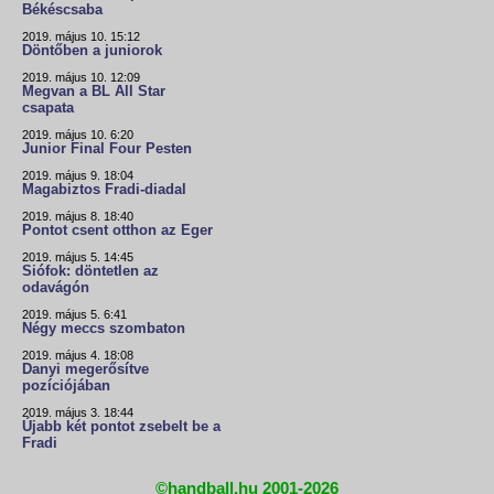
Békéscsaba
2019. május 10. 15:12
Döntőben a juniorok
2019. május 10. 12:09
Megvan a BL All Star
csapata
2019. május 10. 6:20
Junior Final Four Pesten
2019. május 9. 18:04
Magabiztos Fradi-diadal
2019. május 8. 18:40
Pontot csent otthon az Eger
2019. május 5. 14:45
Siófok: döntetlen az
odavágón
2019. május 5. 6:41
Négy meccs szombaton
2019. május 4. 18:08
Danyi megerősítve
pozíciójában
2019. május 3. 18:44
Újabb két pontot zsebelt be a
Fradi
©handball.hu 2001-2026