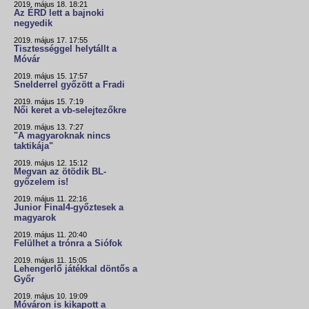
2019. május 18. 18:21
Az ÉRD lett a bajnoki
negyedik
2019. május 17. 17:55
Tisztességgel helytállt a
Móvár
2019. május 15. 17:57
Snelderrel győzött a Fradi
2019. május 15. 7:19
Női keret a vb-selejtezőkre
2019. május 13. 7:27
"A magyaroknak nincs
taktikája"
2019. május 12. 15:12
Megvan az ötödik BL-
győzelem is!
2019. május 11. 22:16
Junior Final4-győztesek a
magyarok
2019. május 11. 20:40
Felülhet a trónra a Siófok
2019. május 11. 15:05
Lehengerlő játékkal döntős a
Győr
2019. május 10. 19:09
Móváron is kikapott a