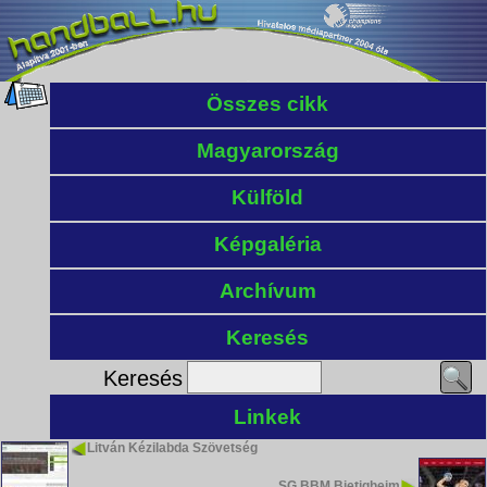
Összes cikk
Magyarország
Külföld
Képgaléria
Archívum
Keresés
Keresés
Linkek
Litván Kézilabda Szövetség
SG BBM Bietigheim