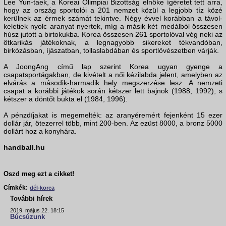
Lee Yun-taek, a Koreai Olimpiai Bizottság elnöke ígéretet tett arra,
hogy az ország sportolói a 201 nemzet közül a legjobb tíz közé
kerülnek az érmek számát tekintve. Négy évvel korábban a távol-
keletiek nyolc aranyat nyertek, míg a másik két medálból összesen
húsz jutott a birtokukba. Korea összesen 261 sportolóval vég neki az
ötkarikás játékoknak, a legnagyobb sikereket tékvandóban,
birkózásban, íjászatban, tollaslabdában és sportlövészetben várják.
A JoongAng című lap szerint Korea ugyan gyenge a
csapatsportágakban, de kivételt a női kézilabda jelent, amelyben az
elvárás a második-harmadik hely megszerzése lesz. A nemzeti
csapat a korábbi játékok során kétszer lett bajnok (1988, 1992), s
kétszer a döntőt bukta el (1984, 1996).
A pénzdíjakat is megemelték: az aranyéremért fejenként 15 ezer
dollár jár, ötezerrel több, mint 200-ben. Az ezüst 8000, a bronz 5000
dollárt hoz a konyhára.
handball.hu
Oszd meg ezt a cikket!
Címkék:
dél-korea
További hírek
2019. május 22. 18:15
Búcsúzunk