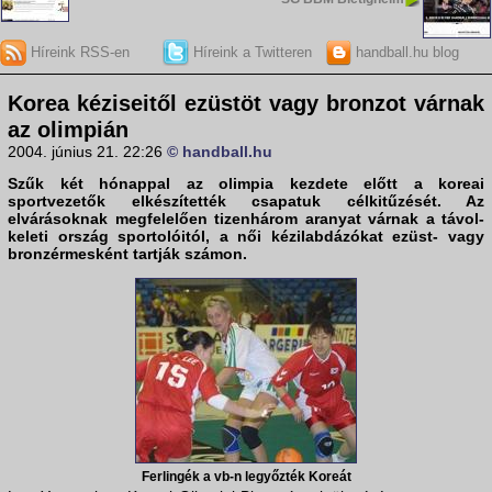
Híreink RSS-en
Híreink a Twitteren
handball.hu blog
Korea kéziseitől ezüstöt vagy bronzot várnak
az olimpián
2004. június 21. 22:26
© handball.hu
Szűk két hónappal az olimpia kezdete előtt a koreai
sportvezetők elkészítették csapatuk célkitűzését. Az
elvárásoknak megfelelően tizenhárom aranyat várnak a távol-
keleti ország sportolóitól, a női kézilabdázókat ezüst- vagy
bronzérmesként tartják számon.
Ferlingék a vb-n legyőzték Koreát