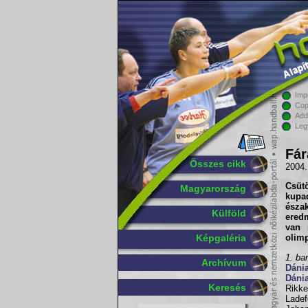
Imp
Cop
Add
Leg
Fár
Összes cikk
2004.
Csüt
Magyarország
kupa
észak
Külföld
eredm
van 
Képgaléria
olimp
1. ba
Archívum
Dáni
Dáni
Keresés
Rikke
Lade