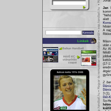
Joha
Jan 
komme
"Néhá
alatt
Kore
hibái
A nap
Rikke
Linkek
Másna
után 
Balkan Handball
Az Al
félid
jobba
Hétfő KC -
utánpótlás
kettő
csapat
(17-
ered
átgáz
győze
2. ba
Dáni
Dáni
3 (1)
Dél-
So-He
hétm
kiáll