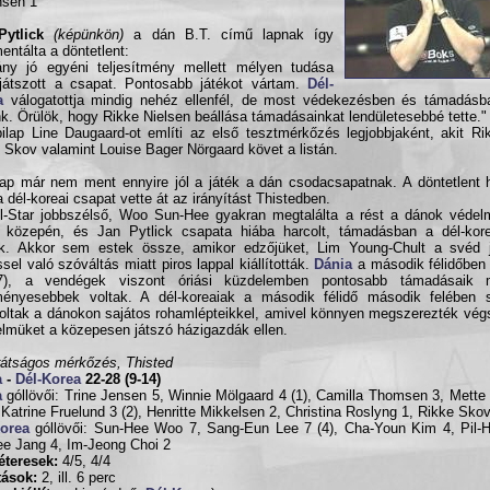
nsen 1
Pytlick
(képünkön)
a dán B.T. című lapnak így
ntálta a döntetlent:
ny jó egyéni teljesítmény mellett mélyen tudása
 játszott a csapat. Pontosabb játékot vártam.
Dél-
a
válogatottja mindig nehéz ellenfél, de most védekezésben és támadásba
nk. Örülök, hogy Rikke Nielsen beállása támadásainkat lendületesebbé tette."
ilap Line Daugaard-ot említi az első tesztmérkőzés legjobbjaként, akit Ri
 Skov valamint Louise Bager Nörgaard követ a listán.
p már nem ment ennyire jól a játék a dán csodacsapatnak. A döntetlent
a dél-koreai csapat vette át az irányítást Thistedben.
l-Star jobbszélső, Woo Sun-Hee gyakran megtalálta a rést a dánok védel
ő közepén, és Jan Pytlick csapata hiába harcolt, támadásban a dél-kore
k. Akkor sem estek össze, amikor edzőjüket, Lim Young-Chult a svéd j
ssel való szóváltás miatt piros lappal kiállították.
Dánia
a második félidőben 
17), a vendégek viszont óriási küzdelemben pontosabb támadásaik m
ményesebbek voltak. A dél-koreaiak a második félidő második felében 
oltak a dánokon sajátos rohamlépteikkel, amivel könnyen megszerezték vég
lmüket a közepesen játszó házigazdák ellen.
rátságos mérkőzés, Thisted
a
-
Dél-Korea
22-28 (9-14)
a
góllövői: Trine Jensen 5, Winnie Mölgaard 4 (1), Camilla Thomsen 3, Mette
, Katrine Fruelund 3 (2), Henritte Mikkelsen 2, Christina Roslyng 1, Rikke Sko
Korea
góllövői: Sun-Hee Woo 7, Sang-Eun Lee 7 (4), Cha-Youn Kim 4, Pil-
e Jang 4, Im-Jeong Choi 2
éteresek:
4/5, 4/4
ítások:
2, ill. 6 perc