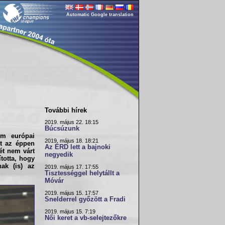
Automatic Google translation
További hírek
2019. május 22. 18:15
Búcsúzunk
om európai
2019. május 18. 18:21
nt az éppen
Az ÉRD lett a bajnoki
ét nem várt
negyedik
totta, hogy
ak (is) az
2019. május 17. 17:55
Tisztességgel helytállt a
Móvár
2019. május 15. 17:57
Snelderrel győzött a Fradi
2019. május 15. 7:19
Női keret a vb-selejtezőkre