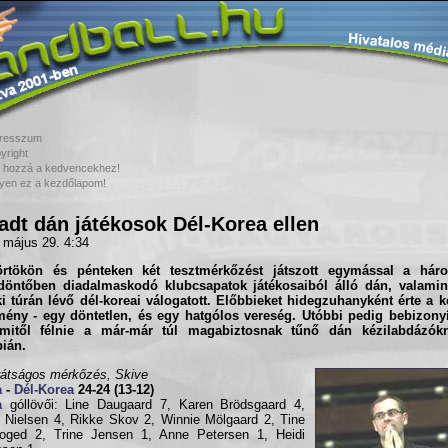
resszum
yright
 hozzá a kedvencekhez!
yen ez a kezdőlapom!
adt dán játékosok Dél-Korea ellen
 május 29. 4:34
örtökön és pénteken két tesztmérkőzést játszott egymással a hár
döntőben diadalmaskodó klubcsapatok játékosaiból álló dán, valami
i túrán lévő dél-koreai válogatott. Előbbieket hidegzuhanyként érte a k
ény - egy döntetlen, és egy hatgólos vereség. Utóbbi pedig bebizonyí
mitől félnie a már-már túl magabiztosnak tűnő dán kézilabdázókn
ián.
rátságos mérkőzés, Skive
a
-
Dél-Korea
24-24 (13-12)
a
góllövői: Line Daugaard 7, Karen Brödsgaard 4,
 Nielsen 4, Rikke Skov 2, Winnie Mölgaard 2, Tine
foged 2, Trine Jensen 1, Anne Petersen 1, Heidi