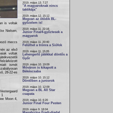
2019. május 13. 7:27
"A magyaroknak nincs
taktikája"
2019. május 12. 15:12
Megvan az ötödik BL-
győzelem is!
n is voltak
2019. május 11. 22:16
kke Nielsen,
Junior Final4-győztesek a
magyarok
 hozó meccs
2019. május 11. 20:40
Felülhet a trónra a Siófok
mén az első
2019. május 11. 15:05
aiak voltak
Lehengerlő játékkal döntős a
átékvezetői
Győr
felzárkózott
2019. május 10. 19:09
iatt ismét
Móváron is kikapott a
szabályosan
Békéscsaba
ső, 28-22-es
2019. május 10. 15:12
Döntőben a juniorok
2019. május 10. 12:09
Megvan a BL All Star
 Vestergaard
csapata
v 1
Hee Moon 4,
2019. május 10. 6:20
Junior Final Four Pesten
2019. május 9. 18:04
Magabiztos Fradi-diadal