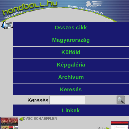
Összes cikk
Magyarország
Külföld
Képgaléria
Archívum
Keresés
Keresés
Linkek
DVSC SCHAEFFLER
Valur