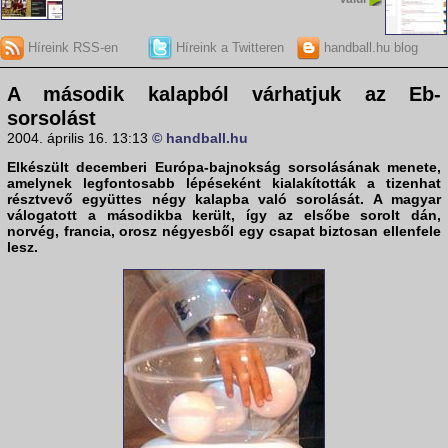
Híreink RSS-en
Híreink a Twitteren
handball.hu blog
A második kalapból várhatjuk az Eb-
sorsolást
2004. április 16. 13:13
© handball.hu
Elkészült decemberi Európa-bajnokság sorsolásának menete,
amelynek legfontosabb lépéseként kialakították a tizenhat
résztvevő együttes négy kalapba való sorolását. A magyar
válogatott a másodikba került, így az elsőbe sorolt dán,
norvég, francia, orosz négyesből egy csapat biztosan ellenfele
lesz.