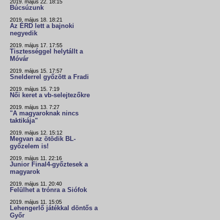
2019. május 22. 18:15
Búcsúzunk
2019. május 18. 18:21
Az ÉRD lett a bajnoki
negyedik
2019. május 17. 17:55
Tisztességgel helytállt a
Móvár
2019. május 15. 17:57
Snelderrel győzött a Fradi
2019. május 15. 7:19
Női keret a vb-selejtezőkre
2019. május 13. 7:27
"A magyaroknak nincs
taktikája"
2019. május 12. 15:12
Megvan az ötödik BL-
győzelem is!
2019. május 11. 22:16
Junior Final4-győztesek a
magyarok
2019. május 11. 20:40
Felülhet a trónra a Siófok
2019. május 11. 15:05
Lehengerlő játékkal döntős a
Győr