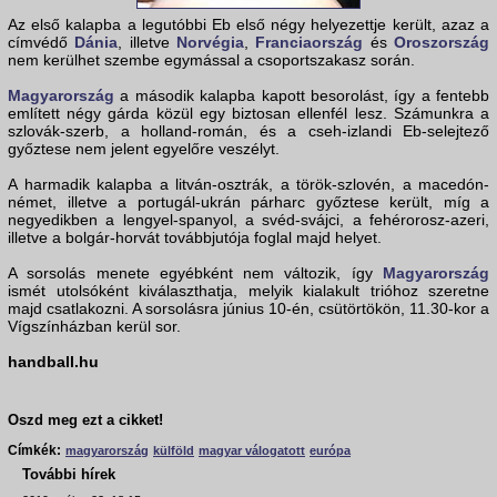
Az első kalapba a legutóbbi Eb első négy helyezettje került, azaz a
címvédő
Dánia
, illetve
Norvégia
,
Franciaország
és
Oroszország
nem kerülhet szembe egymással a csoportszakasz során.
Magyarország
a második kalapba kapott besorolást, így a fentebb
említett négy gárda közül egy biztosan ellenfél lesz. Számunkra a
szlovák-szerb, a holland-román, és a cseh-izlandi Eb-selejtező
győztese nem jelent egyelőre veszélyt.
A harmadik kalapba a litván-osztrák, a török-szlovén, a macedón-
német, illetve a portugál-ukrán párharc győztese került, míg a
negyedikben a lengyel-spanyol, a svéd-svájci, a fehérorosz-azeri,
illetve a bolgár-horvát továbbjutója foglal majd helyet.
A sorsolás menete egyébként nem változik, így
Magyarország
ismét utolsóként kiválaszthatja, melyik kialakult trióhoz szeretne
majd csatlakozni. A sorsolásra június 10-én, csütörtökön, 11.30-kor a
Vígszínházban kerül sor.
handball.hu
Oszd meg ezt a cikket!
Címkék:
magyarország
külföld
magyar válogatott
európa
További hírek