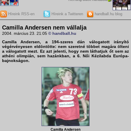
Híreink RSS-en
Híreink a Twitteren
handball.hu blog
Camilla Andersen nem vállalja
2004. március 23. 21:05
© handball.hu
Camilla Andersen, a 194-szeres dán válogatott irányító
végérvényesen eldöntötte: nem szeretné többet magára ölteni
a válogatott mezt. Ez azt jelenti, hogy nem láthatjuk őt sem az
athéni olimpián, sem hazánkban, a 6. Női Kézilabda Európa-
bajnokságon.
Camilla Andersen