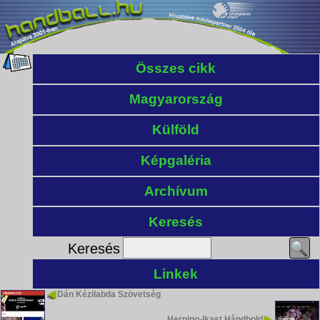
Összes cikk
Magyarország
Külföld
Képgaléria
Archívum
Keresés
Keresés
Linkek
Dán Kézilabda Szövetség
Herning-Ikast Håndbold