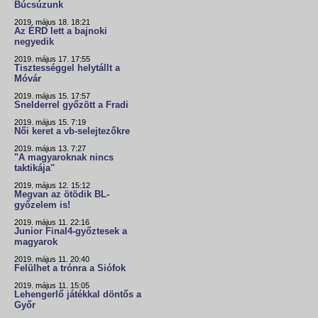
Búcsúzunk
2019. május 18. 18:21
Az ÉRD lett a bajnoki
negyedik
2019. május 17. 17:55
Tisztességgel helytállt a
Móvár
2019. május 15. 17:57
Snelderrel győzött a Fradi
2019. május 15. 7:19
Női keret a vb-selejtezőkre
2019. május 13. 7:27
"A magyaroknak nincs
taktikája"
2019. május 12. 15:12
Megvan az ötödik BL-
győzelem is!
2019. május 11. 22:16
Junior Final4-győztesek a
magyarok
2019. május 11. 20:40
Felülhet a trónra a Siófok
2019. május 11. 15:05
Lehengerlő játékkal döntős a
Győr