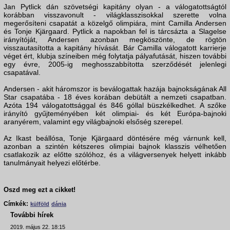
Jan Pytlick dán szövetségi kapitány olyan - a válogatottságtól
korábban visszavonult - világklasszisokkal szerette volna
megerősíteni csapatát a közelgő olimpiára, mint Camilla Andersen
és Tonje Kjärgaard. Pytlick a napokban fel is tárcsázta a Slagelse
irányítóját, Andersen azonban megköszönte, de rögtön
visszautasította a kapitány hívását. Bár Camilla válogatott karrierje
véget ért, klubja színeiben még folytatja pályafutását, hiszen további
egy évre, 2005-ig meghosszabbította szerződését jelenlegi
csapatával.
Andersen - akit háromszor is beválogattak hazája bajnokságának All
Star csapatába - 18 éves korában debütált a nemzeti csapatban.
Azóta 194 válogatottsággal és 846 góllal büszkélkedhet. A szőke
irányító gyűjteményében két olimpiai- és két Európa-bajnoki
aranyérem, valamint egy világbajnoki elsőség szerepel.
Az Ikast beállósa, Tonje Kjärgaard döntésére még várnunk kell,
azonban a szintén kétszeres olimpiai bajnok klasszis vélhetően
csatlakozik az előtte szólóhoz, és a világversenyek helyett inkább
tanulmányait helyezi előtérbe.
Oszd meg ezt a cikket!
Címkék:
külföld
dánia
További hírek
2019. május 22. 18:15