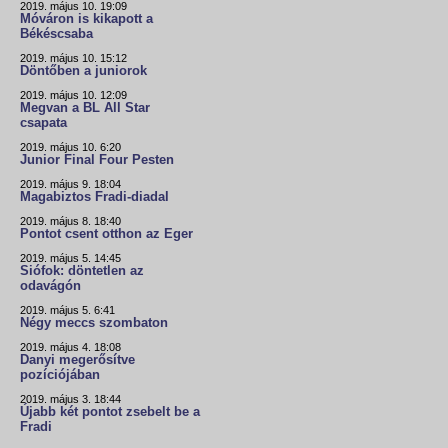
2019. május 10. 19:09
Móváron is kikapott a
Békéscsaba
2019. május 10. 15:12
Döntőben a juniorok
2019. május 10. 12:09
Megvan a BL All Star
csapata
2019. május 10. 6:20
Junior Final Four Pesten
2019. május 9. 18:04
Magabiztos Fradi-diadal
2019. május 8. 18:40
Pontot csent otthon az Eger
2019. május 5. 14:45
Siófok: döntetlen az
odavágón
2019. május 5. 6:41
Négy meccs szombaton
2019. május 4. 18:08
Danyi megerősítve
pozíciójában
2019. május 3. 18:44
Újabb két pontot zsebelt be a
Fradi