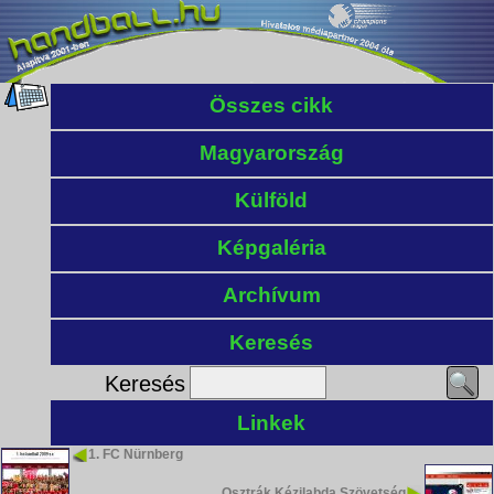
Összes cikk
Magyarország
Külföld
Képgaléria
Archívum
Keresés
Keresés
Linkek
1. FC Nürnberg
Osztrák Kézilabda Szövetség