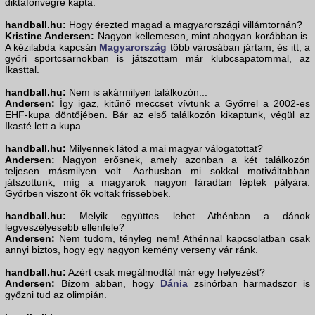
diktafonvégre kapta.
handball.hu:
Hogy érezted magad a magyarországi villámtornán?
Kristine Andersen:
Nagyon kellemesen, mint ahogyan korábban is.
A kézilabda kapcsán
Magyarország
több városában jártam, és itt, a
győri sportcsarnokban is játszottam már klubcsapatommal, az
Ikasttal.
handball.hu:
Nem is akármilyen találkozón...
Andersen:
Így igaz, kitűnő meccset vívtunk a Győrrel a 2002-es
EHF-kupa döntőjében. Bár az első találkozón kikaptunk, végül az
Ikasté lett a kupa.
handball.hu:
Milyennek látod a mai magyar válogatottat?
Andersen:
Nagyon erősnek, amely azonban a két találkozón
teljesen másmilyen volt. Aarhusban mi sokkal motiváltabban
játszottunk, míg a magyarok nagyon fáradtan léptek pályára.
Győrben viszont ők voltak frissebbek.
handball.hu:
Melyik együttes lehet Athénban a dánok
legveszélyesebb ellenfele?
Andersen:
Nem tudom, tényleg nem! Athénnal kapcsolatban csak
annyi biztos, hogy egy nagyon kemény verseny vár ránk.
handball.hu:
Azért csak megálmodtál már egy helyezést?
Andersen:
Bízom abban, hogy
Dánia
zsinórban harmadszor is
győzni tud az olimpián.