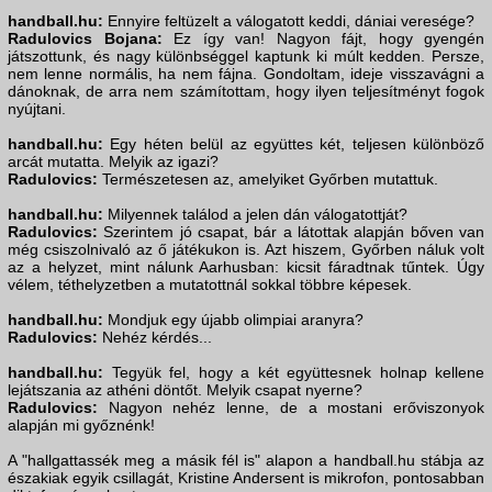
handball.hu:
Ennyire feltüzelt a válogatott keddi, dániai veresége?
Radulovics Bojana:
Ez így van! Nagyon fájt, hogy gyengén
játszottunk, és nagy különbséggel kaptunk ki múlt kedden. Persze,
nem lenne normális, ha nem fájna. Gondoltam, ideje visszavágni a
dánoknak, de arra nem számítottam, hogy ilyen teljesítményt fogok
nyújtani.
handball.hu:
Egy héten belül az együttes két, teljesen különböző
arcát mutatta. Melyik az igazi?
Radulovics:
Természetesen az, amelyiket Győrben mutattuk.
handball.hu:
Milyennek találod a jelen dán válogatottját?
Radulovics:
Szerintem jó csapat, bár a látottak alapján bőven van
még csiszolnivaló az ő játékukon is. Azt hiszem, Győrben náluk volt
az a helyzet, mint nálunk Aarhusban: kicsit fáradtnak tűntek. Úgy
vélem, téthelyzetben a mutatottnál sokkal többre képesek.
handball.hu:
Mondjuk egy újabb olimpiai aranyra?
Radulovics:
Nehéz kérdés...
handball.hu:
Tegyük fel, hogy a két együttesnek holnap kellene
lejátszania az athéni döntőt. Melyik csapat nyerne?
Radulovics:
Nagyon nehéz lenne, de a mostani erőviszonyok
alapján mi győznénk!
A "hallgattassék meg a másik fél is" alapon a handball.hu stábja az
északiak egyik csillagát, Kristine Andersent is mikrofon, pontosabban