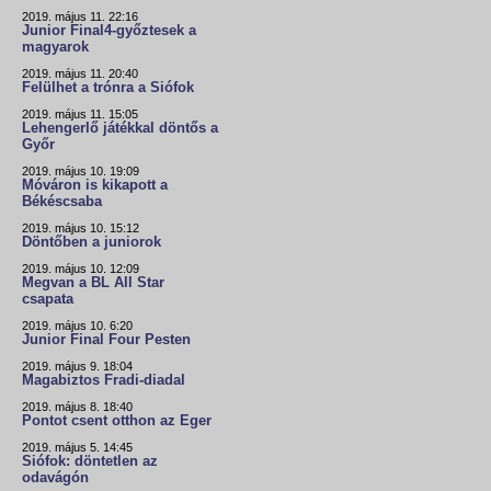
2019. május 11. 22:16
Junior Final4-győztesek a
magyarok
2019. május 11. 20:40
Felülhet a trónra a Siófok
2019. május 11. 15:05
Lehengerlő játékkal döntős a
Győr
2019. május 10. 19:09
Móváron is kikapott a
Békéscsaba
2019. május 10. 15:12
Döntőben a juniorok
2019. május 10. 12:09
Megvan a BL All Star
csapata
2019. május 10. 6:20
Junior Final Four Pesten
2019. május 9. 18:04
Magabiztos Fradi-diadal
2019. május 8. 18:40
Pontot csent otthon az Eger
2019. május 5. 14:45
Siófok: döntetlen az
odavágón