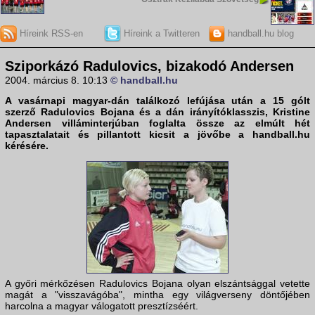
Híreink RSS-en
Híreink a Twitteren
handball.hu blog
Sziporkázó Radulovics, bizakodó Andersen
2004. március 8. 10:13
© handball.hu
A vasárnapi magyar-dán találkozó lefújása után a 15 gólt
szerző Radulovics Bojana és a dán irányítóklasszis, Kristine
Andersen villáminterjúban foglalta össze az elmúlt hét
tapasztalatait és pillantott kicsit a jövőbe a handball.hu
kérésére.
A győri mérkőzésen Radulovics Bojana olyan elszántsággal vetette
magát a "visszavágóba", mintha egy világverseny döntőjében
harcolna a magyar válogatott presztízséért.