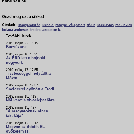
handball.hu
Oszd meg ezt a cikket!
Címkék:
magyarország
külföld
magyar válogatott
dánia
radulovics
radulovics
bojana
andersen kristine
andersen k.
További hírek
2019. május 22. 18:15
Búcsúzunk
2019. május 18. 18:21
Az ÉRD lett a bajnoki
negyedik
2019. május 17. 17:55
Tisztességgel helytállt a
Móvár
2019. május 15. 17:57
Snelderrel győzött a Fradi
2019. május 15. 7:19
Női keret a vb-selejtezőkre
2019. május 13. 7:27
"A magyaroknak nincs
taktikája"
2019. május 12. 15:12
Megvan az ötödik BL-
győzelem is!