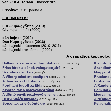
van GOGH Torban
– másodedző
Frissítve:
2019. január 3.
EREDMÉNYEK:
EHF-kupa-győztes
(2010)
City-kupa-döntős (2000)
dán bajnok
(2012)
Dán Kupa-győztes (2016)
dán bajnoki ezüstérmes (2010, 2011)
dán bajnoki bronzérmes (2002)
A csapathoz kapcsolód
Holland siker az első fordulóban
Kik jutot
(2010. szept. 17.)
Friss hírek a dánok válogatottjairól
Skandináv
(2010. júl. 31.)
Skandináv körkép
Magyarok 
(2010. jún. 2.)
A Viborg mindent besöpört
Fruelund:
(2010. máj. 23.)
A dánoké az EHF-kupa
BL-harmad
(2010. máj. 13.)
Fordítani tudott az Elda
A Randers
(2010. máj. 9.)
Kisorsolták a pályaválasztókat
Bemutatko
(2010. ápr. 20.)
A döntő egyik résztvevője ismert
Megvannak
(2010. ápr. 18.)
Herr Anitáék kikaptak
A Néplige
(2010. ápr. 11.)
Sorsoltak az elődöntőkre
Feladhatj
(2010. már. 23.)