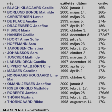
név
születési dátum
cm/kg
BLACH KILSGAARD Cecilie
2000. január 11.
165/-
18
BORLUND BONDE Mathilde
2000. május 14.
160/-
13
CHRISTENSEN Lærke
1996. május 26.
185/-
4
DE PLACE Amalie
1999. május 5.
174/-
19
DRAGENBERG Josefine
1997. április 10.
186/-
24
FISKER Maria
1990. október 3.
170/67
25
HANSEN Cecilie
1993. december 8.
172/67
8
HJORT Anne Sofie
1992. július 5.
186/-
15
HOFFMANN Sara
1999. május 23.
170/-
37
JAKOBSEN Christina
2000. február 25.
178/-
9
JOHANSSON Sara
1992. október 2.
176/-
17
JUNCKER Mathilde
1993. március 3.
180/-
1
LARSEN DEGN Camilla
1997. december 19.
179/-
14
LIPPERT VALBJÖRN Cille
2000. április 30.
170/-
44
MADSEN Caroline
1999. április 2.
173/-
32
NØRGAARD HOUGAARD Line
1999. október 6.
160/-
77
Mai
OMANN JENSEN Josefine
2000. január 8.
175/-
43
RIGER ORKILD Mathilde
2000. február 17.
176/-
29
ROBERTS Jamina
1990. május 28.
176/66
28
THÖRN Martina
1991. február 21.
178/-
16
THORNGAARD Rikke
1998. augusztus 14.
170/-
2
AGESEN Niels
– vezetőedző