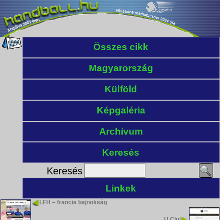
Összes cikk
Magyarország
Külföld
Képgaléria
Archívum
Keresés
Keresés
Linkek
LFH – francia bajnokság
U Cluj