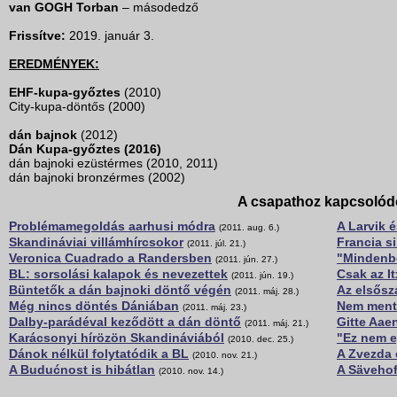
van GOGH Torban
– másodedző
Frissítve:
2019. január 3.
EREDMÉNYEK:
EHF-kupa-győztes
(2010)
City-kupa-döntős (2000)
dán bajnok
(2012)
Dán Kupa-győztes (2016)
dán bajnoki ezüstérmes (2010, 2011)
dán bajnoki bronzérmes (2002)
A csapathoz kapcsolód
Problémamegoldás aarhusi módra
A Larvik 
(2011. aug. 6.)
Skandináviai villámhírcsokor
Francia s
(2011. júl. 21.)
Veronica Cuadrado a Randersben
"Mindenb
(2011. jún. 27.)
BL: sorsolási kalapok és nevezettek
Csak az I
(2011. jún. 19.)
Büntetők a dán bajnoki döntő végén
Az elsősz
(2011. máj. 28.)
Még nincs döntés Dániában
Nem ment 
(2011. máj. 23.)
Dalby-parádéval keződött a dán döntő
Gitte Aaen
(2011. máj. 21.)
Karácsonyi hírözön Skandináviából
"Ez nem e
(2010. dec. 25.)
Dánok nélkül folytatódik a BL
A Zvezda 
(2010. nov. 21.)
A Budućnost is hibátlan
A Sävehof
(2010. nov. 14.)