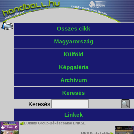
Összes cikk
Magyarország
Külföld
Képgaléria
Archívum
Keresés
Keresés
Linkek
EUbility Group-Békéscsabai ENKSE
MKS Perła Lublin