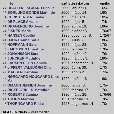
név
születési dátum
cm/kg
BLACH KILSGAARD Cecilie
2000. január 11.
165/-
18
BORLUND BONDE Mathilde
2000. május 14.
160/-
13
CHRISTENSEN Lærke
1996. május 26.
185/-
4
DE PLACE Amalie
1999. május 5.
174/-
19
DRAGENBERG Josefine
1997. április 10.
186/-
24
FISKER Maria
1990. október 3.
170/67
25
HANSEN Cecilie
1993. december 8.
172/67
8
HJORT Anne Sofie
1992. július 5.
186/-
15
HOFFMANN Sara
1999. május 23.
170/-
37
JAKOBSEN Christina
2000. február 25.
178/-
9
JOHANSSON Sara
1992. október 2.
176/-
17
JUNCKER Mathilde
1993. március 3.
180/-
1
LARSEN DEGN Camilla
1997. december 19.
179/-
14
LIPPERT VALBJÖRN Cille
2000. április 30.
170/-
44
MADSEN Caroline
1999. április 2.
173/-
32
NØRGAARD HOUGAARD Line
1999. október 6.
160/-
77
Mai
OMANN JENSEN Josefine
2000. január 8.
175/-
43
RIGER ORKILD Mathilde
2000. február 17.
176/-
29
ROBERTS Jamina
1990. május 28.
176/66
28
THÖRN Martina
1991. február 21.
178/-
16
THORNGAARD Rikke
1998. augusztus 14.
170/-
2
AGESEN Niels
– vezetőedző