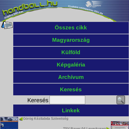
Összes cikk
Magyarország
Külföld
Képgaléria
Archívum
Keresés
Keresés
Linkek
Görög Kézilabda Szövetség
TSV Bayer 04 Leverkusen