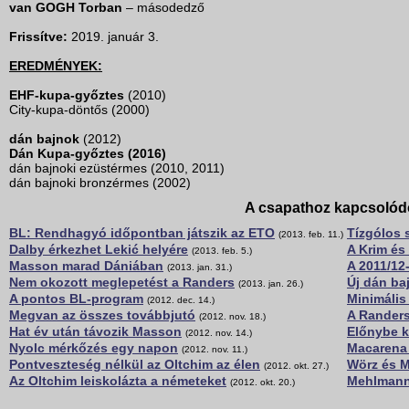
van GOGH Torban
– másodedző
Frissítve:
2019. január 3.
EREDMÉNYEK:
EHF-kupa-győztes
(2010)
City-kupa-döntős (2000)
dán bajnok
(2012)
Dán Kupa-győztes (2016)
dán bajnoki ezüstérmes (2010, 2011)
dán bajnoki bronzérmes (2002)
A csapathoz kapcsolód
BL: Rendhagyó időpontban játszik az ETO
Tízgólos s
(2013. feb. 11.)
Dalby érkezhet Lekić helyére
A Krim és
(2013. feb. 5.)
Masson marad Dániában
A 2011/12
(2013. jan. 31.)
Nem okozott meglepetést a Randers
Új dán ba
(2013. jan. 26.)
A pontos BL-program
Minimális
(2012. dec. 14.)
Megvan az összes továbbjutó
A Randers
(2012. nov. 18.)
Hat év után távozik Masson
Előnybe k
(2012. nov. 14.)
Nyolc mérkőzés egy napon
Macarena 
(2012. nov. 11.)
Pontveszteség nélkül az Oltchim az élen
Wörz és Mü
(2012. okt. 27.)
Az Oltchim leiskolázta a németeket
Mehlmann 
(2012. okt. 20.)