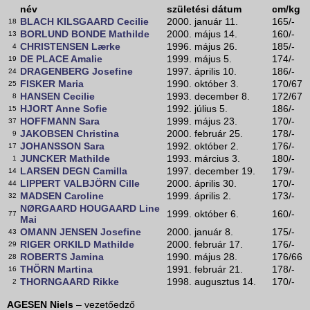
név
születési dátum
cm/kg
BLACH KILSGAARD Cecilie
2000. január 11.
165/-
18
BORLUND BONDE Mathilde
2000. május 14.
160/-
13
CHRISTENSEN Lærke
1996. május 26.
185/-
4
DE PLACE Amalie
1999. május 5.
174/-
19
DRAGENBERG Josefine
1997. április 10.
186/-
24
FISKER Maria
1990. október 3.
170/67
25
HANSEN Cecilie
1993. december 8.
172/67
8
HJORT Anne Sofie
1992. július 5.
186/-
15
HOFFMANN Sara
1999. május 23.
170/-
37
JAKOBSEN Christina
2000. február 25.
178/-
9
JOHANSSON Sara
1992. október 2.
176/-
17
JUNCKER Mathilde
1993. március 3.
180/-
1
LARSEN DEGN Camilla
1997. december 19.
179/-
14
LIPPERT VALBJÖRN Cille
2000. április 30.
170/-
44
MADSEN Caroline
1999. április 2.
173/-
32
NØRGAARD HOUGAARD Line
1999. október 6.
160/-
77
Mai
OMANN JENSEN Josefine
2000. január 8.
175/-
43
RIGER ORKILD Mathilde
2000. február 17.
176/-
29
ROBERTS Jamina
1990. május 28.
176/66
28
THÖRN Martina
1991. február 21.
178/-
16
THORNGAARD Rikke
1998. augusztus 14.
170/-
2
AGESEN Niels
– vezetőedző