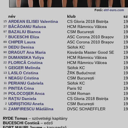
Fotó:
ehf-euro.com
név
klub
sz
ARDEAN ELISEI Valentina
CS Gloria 2018 Bistrița
19
15
BĂCĂOANU Raluca
HCM Râmnicu Vâlcea
19
27
BAZALIU Bianca
CSM București
19
97
BUCESCHI Eliza
ASC Corona 2010 Brașov
19
7
CHIPER Laura
ASC Corona 2010 Brașov
19
89
DEDU Denisa
Siófok KC
19
16
DRAGUT Ana Maria
Kisvárda Master Good SE
19
90
DUMANSKA Yuliya
HCM Râmnicu Vâlcea
19
20
FLORICĂ Cristina
HCM Râmnicu Vâlcea
19
22
GEIGER Melinda
Siófok KC
19
5
LASLO Cristina
ŽRK Budućnost
19
13
NEAGU Cristina
CSM București
19
8
PERIANU Gabriela
Siófok KC
19
11
PINTEA Crina
Paris 92
19
21
POLOCOȘER Anca
CSM Roman
19
26
RAŢIU Daniela
CS Gloria 2018 Bistrița
19
24
UDRIŞTIOIU Aneta
CSM București
19
2
ZAMFIRESCU Mădălina
DVSC SCHAEFFLER
19
31
RYDE Tomas
– szövetségi kapitány
BUCESCHI Costică
– edző
FORT MAURI Jaume
– kapusedző