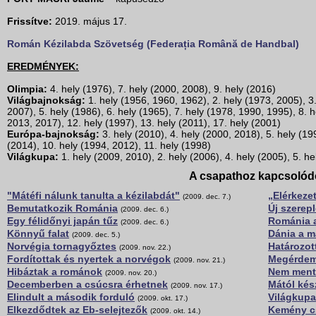
Frissítve:
2019. május 17.
Román Kézilabda Szövetség (Federația Română de Handbal)
EREDMÉNYEK:
Olimpia:
4. hely (1976), 7. hely (2000, 2008), 9. hely (2016)
Világbajnokság:
1. hely (1956, 1960, 1962), 2. hely (1973, 2005), 3
2007), 5. hely (1986), 6. hely (1965), 7. hely (1978, 1990, 1995), 8. h
2013, 2017), 12. hely (1997), 13. hely (2011), 17. hely (2001)
Európa-bajnokság:
3. hely (2010), 4. hely (2000, 2018), 5. hely (19
(2014), 10. hely (1994, 2012), 11. hely (1998)
Világkupa:
1. hely (2009, 2010), 2. hely (2006), 4. hely (2005), 5. he
A csapathoz kapcsolód
"Mátéfi nálunk tanulta a kézilabdát"
„Elérkezet
(2009. dec. 7.)
Bemutatkozik Románia
Új szerep
(2009. dec. 6.)
Egy félidőnyi japán tűz
Románia 
(2009. dec. 6.)
Könnyű falat
Dánia a m
(2009. dec. 5.)
Norvégia tornagyőztes
Határozot
(2009. nov. 22.)
Fordítottak és nyertek a norvégok
Megérdem
(2009. nov. 21.)
Hibáztak a románok
Nem ment 
(2009. nov. 20.)
Decemberben a csúcsra érhetnek
Mától kés
(2009. nov. 17.)
Elindult a második forduló
Világkup
(2009. okt. 17.)
Elkezdődtek az Eb-selejtezők
Kemény c
(2009. okt. 14.)