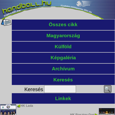
Összes cikk
Magyarország
Külföld
Képgaléria
Archívum
Keresés
Keresés
Linkek
HK Lada
HK Rosztov-Don