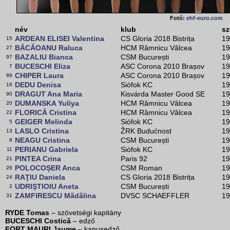
Fotó:
ehf-euro.com
név
klub
sz
ARDEAN ELISEI Valentina
CS Gloria 2018 Bistrița
19
15
BĂCĂOANU Raluca
HCM Râmnicu Vâlcea
19
27
BAZALIU Bianca
CSM București
19
97
BUCESCHI Eliza
ASC Corona 2010 Brașov
19
7
CHIPER Laura
ASC Corona 2010 Brașov
19
89
DEDU Denisa
Siófok KC
19
16
DRAGUT Ana Maria
Kisvárda Master Good SE
19
90
DUMANSKA Yuliya
HCM Râmnicu Vâlcea
19
20
FLORICĂ Cristina
HCM Râmnicu Vâlcea
19
22
GEIGER Melinda
Siófok KC
19
5
LASLO Cristina
ŽRK Budućnost
19
13
NEAGU Cristina
CSM București
19
8
PERIANU Gabriela
Siófok KC
19
11
PINTEA Crina
Paris 92
19
21
POLOCOȘER Anca
CSM Roman
19
26
RAŢIU Daniela
CS Gloria 2018 Bistrița
19
24
UDRIŞTIOIU Aneta
CSM București
19
2
ZAMFIRESCU Mădălina
DVSC SCHAEFFLER
19
31
RYDE Tomas
– szövetségi kapitány
BUCESCHI Costică
– edző
FORT MAURI Jaume
– kapusedző