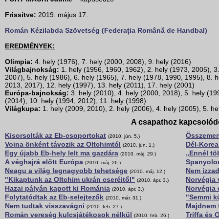
Frissítve:
2019. május 17.
Román Kézilabda Szövetség (Federația Română de Handbal)
EREDMÉNYEK:
Olimpia:
4. hely (1976), 7. hely (2000, 2008), 9. hely (2016)
Világbajnokság:
1. hely (1956, 1960, 1962), 2. hely (1973, 2005), 3
2007), 5. hely (1986), 6. hely (1965), 7. hely (1978, 1990, 1995), 8. h
2013, 2017), 12. hely (1997), 13. hely (2011), 17. hely (2001)
Európa-bajnokság:
3. hely (2010), 4. hely (2000, 2018), 5. hely (19
(2014), 10. hely (1994, 2012), 11. hely (1998)
Világkupa:
1. hely (2009, 2010), 2. hely (2006), 4. hely (2005), 5. he
A csapathoz kapcsolód
Kisorsolták az Eb-csoportokat
Összemen
(2010. jún. 5.)
Voina önként távozik az Oltchimtól
Dél-Korea
(2010. jún. 1.)
Egy újabb Eb-hely lelt ma gazdára
„Ennél tö
(2010. máj. 29.)
A véghajrá előtt Európa
Spanyolor
(2010. máj. 26.)
Neagu a világ legnagyobb tehetsége
Nem izzad
(2010. máj. 12.)
"Kikaptunk az Oltchim ukrán cseréitől"
Norvégia 
(2010. ápr. 3.)
Hazai pályán kapott ki Románia
Norvégia 
(2010. ápr. 3.)
Folytatódtak az Eb-selejtezők
"Semmi kü
(2010. már. 31.)
Nem tudtak visszavágni
Majdnem fe
(2010. feb. 27.)
Román vereség kulcsjátékosok nélkül
Triffa és
(2010. feb. 26.)