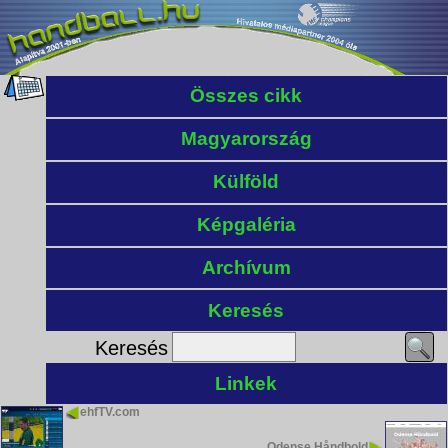
Összes cikk
Magyarország
Külföld
Képgaléria
Archívum
Keresés
Keresés
Linkek
ehfTV.com
Odense Håndbold