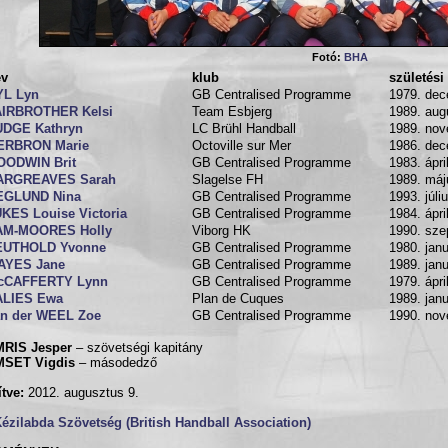
Fotó:
BHA
év
klub
születési
YL Lyn
GB Centralised Programme
1979. dec
AIRBROTHER Kelsi
Team Esbjerg
1989. aug
UDGE Kathryn
LC Brühl Handball
1989. nov
ERBRON Marie
Octoville sur Mer
1986. dec
OODWIN Brit
GB Centralised Programme
1983. ápri
ARGREAVES Sarah
Slagelse FH
1989. máj
EGLUND Nina
GB Centralised Programme
1993. júli
KES Louise Victoria
GB Centralised Programme
1984. ápri
AM-MOORES Holly
Viborg HK
1990. sze
EUTHOLD Yvonne
GB Centralised Programme
1980. janu
AYES Jane
GB Centralised Programme
1989. janu
cCAFFERTY Lynn
GB Centralised Programme
1979. ápri
ALIES Ewa
Plan de Cuques
1989. janu
an der WEEL Zoe
GB Centralised Programme
1990. nov
RIS Jesper
– szövetségi kapitány
SET Vigdis
– másodedző
ítve:
2012. augusztus 9.
Kézilabda Szövetség (British Handball Association)