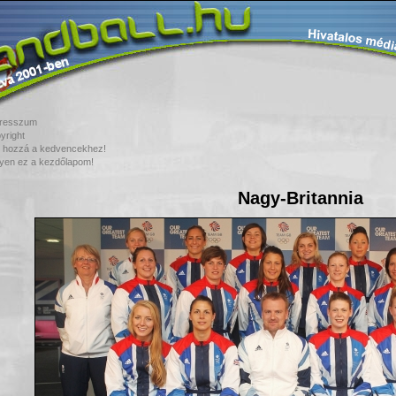
resszum
yright
 hozzá a kedvencekhez!
yen ez a kezdőlapom!
Nagy-Britannia