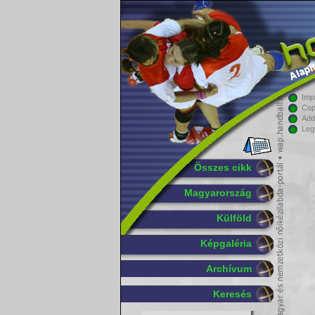
Imp
Cop
Add
Leg
Összes cikk
Magyarország
Külföld
Képgaléria
Archívum
Keresés