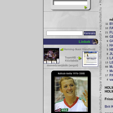
n
B
11
F
10
F
21
G
86
G
Linkek
9
H
1
Herning-Ikast Håndbold
H
5
JU
8
TeamHB –
L
3
Kézilabda
L
13
menedzserjáték (angol)
M
66
M
7
P
17
v
4
HOLM
HOLM
Friss
Brit 