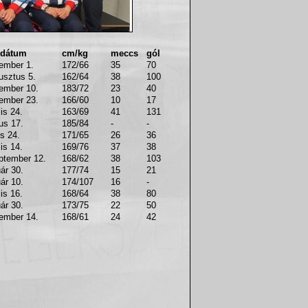
 dátum
cm/kg
meccs
gól
ember 1.
172/66
35
70
usztus 5.
162/64
38
100
ember 10.
183/72
23
40
ember 23.
166/60
10
17
lis 24.
163/69
41
131
us 17.
185/84
-
-
us 24.
171/65
26
36
lis 14.
169/76
37
38
ptember 12.
168/62
38
103
ár 30.
177/74
15
21
ár 10.
174/107
16
-
lis 16.
168/64
38
80
ár 30.
173/75
22
50
ember 14.
168/61
24
42