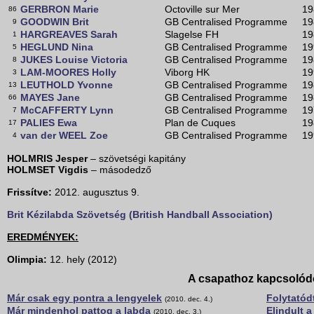
GERBRON Marie
Octoville sur Mer
19
86
GOODWIN Brit
GB Centralised Programme
19
9
HARGREAVES Sarah
Slagelse FH
19
1
HEGLUND Nina
GB Centralised Programme
19
5
JUKES Louise Victoria
GB Centralised Programme
19
8
LAM-MOORES Holly
Viborg HK
19
3
LEUTHOLD Yvonne
GB Centralised Programme
19
13
MAYES Jane
GB Centralised Programme
19
66
McCAFFERTY Lynn
GB Centralised Programme
19
7
PALIES Ewa
Plan de Cuques
19
17
van der WEEL Zoe
GB Centralised Programme
19
4
HOLMRIS Jesper
– szövetségi kapitány
HOLMSET Vigdis
– másodedző
Frissítve:
2012. augusztus 9.
Brit Kézilabda Szövetség (British Handball Association)
EREDMÉNYEK:
Olimpia:
12. hely (2012)
A csapathoz kapcsolód
Már csak egy pontra a lengyelek
Folytatód
(2010. dec. 4.)
Már mindenhol pattog a labda
Elindult 
(2010. dec. 3.)