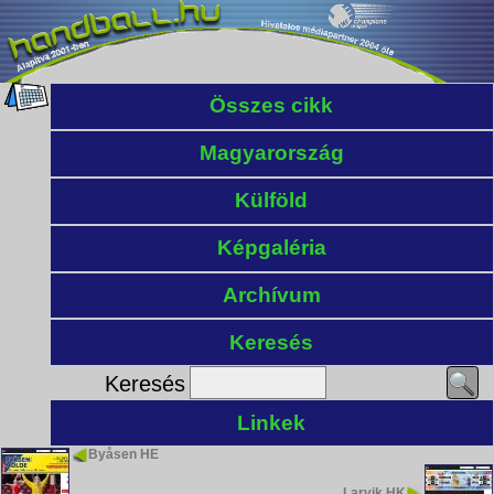
Összes cikk
Magyarország
Külföld
Képgaléria
Archívum
Keresés
Keresés
Linkek
Byåsen HE
Larvik HK