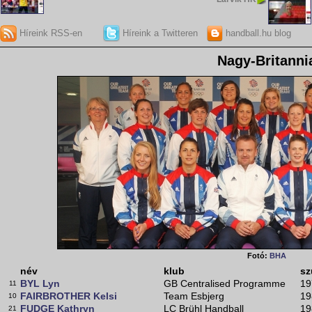
Híreink RSS-en
Híreink a Twitteren
handball.hu blog
Nagy-Britanni
Fotó:
BHA
név
klub
sz
BYL Lyn
GB Centralised Programme
19
11
FAIRBROTHER Kelsi
Team Esbjerg
19
10
FUDGE Kathryn
LC Brühl Handball
19
21