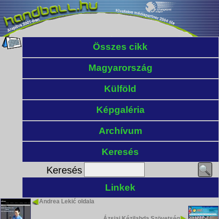
Összes cikk
Magyarország
Külföld
Képgaléria
Archívum
Keresés
Keresés
Linkek
Andrea Lekić oldala
Ázsiai Kézilabda Szövetség