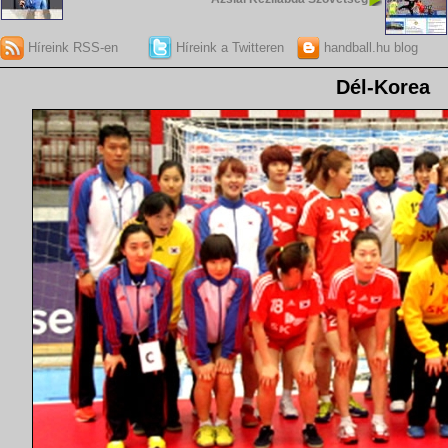
Híreink RSS-en
Híreink a Twitteren
handball.hu blog
Dél-Korea