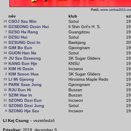
Fotó:
www.serbia2013.c
név
klub
sz
CSOJ Szu Min
Szöul
19
15
DZSEONG Dzsin Hui
Il Shin Gril’s H. S.
19
36
DZSO Ha Rang
Guangdzsu
19
7
DZSU Hui
Szöul
19
12
DZSUNG Dzsi In
Baekjang
20
14
GIM Bo Eun
Gjeongnam
19
28
GUON Han Na
Szöul
19
24
JU Szo Dzseong
SK Sugar Gliders
19
29
KANG Eun Hje
KNSU
19
19
KIM Hi Dzsin
Incseon
19
18
KIM Szeon Hua
SK Sugar Gliders
19
2
LI Mi Gjeong
Hirosima Maple Reds
19
23
PARK Szae Jung
Gjeongnam
19
16
RJU Eun Hi
Buszan
19
11
SZIM Hae In
Buszan
19
17
SZONG Dzsi Eun
Incseon
19
21
SZONG Dzsi Jung
Szöul
19
22
SZONG Hje Szu
Incseon
19
9
LI Kej Csung
– vezetőedző
Frissítve:
2018. december 9.