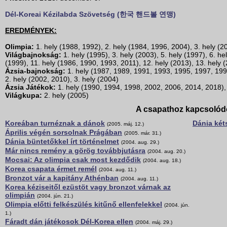
Dél-Koreai Kézilabda Szövetség (한국 핸드볼 연맹)
EREDMÉNYEK:
Olimpia:
1. hely (1988, 1992), 2. hely (1984, 1996, 2004), 3. hely (2
Világbajnokság:
1. hely (1995), 3. hely (2003), 5. hely (1997), 6. he
(1999), 11. hely (1986, 1990, 1993, 2011), 12. hely (2013), 13. hely (
Ázsia-bajnokság:
1. hely (1987, 1989, 1991, 1993, 1995, 1997, 199
2. hely (2002, 2010), 3. hely (2004)
Ázsia Játékok:
1. hely (1990, 1994, 1998, 2002, 2006, 2014, 2018), 
Világkupa:
2. hely (2005)
A csapathoz kapcsolód
Koreában turnéznak a dánok
Dánia két
(2005. máj. 12.)
Április végén sorsolnak Prágában
(2005. már. 31.)
Dánia büntetőkkel írt történelmet
(2004. aug. 29.)
Már nincs remény a görög továbbjutásra
(2004. aug. 20.)
Mocsai: Az olimpia csak most kezdődik
(2004. aug. 18.)
Korea csapata érmet remél
(2004. aug. 11.)
Bronzot vár a kapitány Athénban
(2004. aug. 11.)
Korea kéziseitől ezüstöt vagy bronzot várnak az
olimpián
(2004. jún. 21.)
Olimpia előtti felkészülés kitűnő ellenfelekkel
(2004. jún.
1.)
Fáradt dán játékosok Dél-Korea ellen
(2004. máj. 29.)