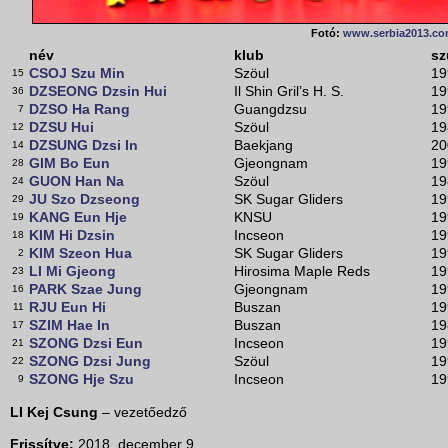
Fotó:
www.serbia2013.c
név
klub
sz
CSOJ Szu Min
Szöul
19
15
DZSEONG Dzsin Hui
Il Shin Gril’s H. S.
19
36
DZSO Ha Rang
Guangdzsu
19
7
DZSU Hui
Szöul
19
12
DZSUNG Dzsi In
Baekjang
20
14
GIM Bo Eun
Gjeongnam
19
28
GUON Han Na
Szöul
19
24
JU Szo Dzseong
SK Sugar Gliders
19
29
KANG Eun Hje
KNSU
19
19
KIM Hi Dzsin
Incseon
19
18
KIM Szeon Hua
SK Sugar Gliders
19
2
LI Mi Gjeong
Hirosima Maple Reds
19
23
PARK Szae Jung
Gjeongnam
19
16
RJU Eun Hi
Buszan
19
11
SZIM Hae In
Buszan
19
17
SZONG Dzsi Eun
Incseon
19
21
SZONG Dzsi Jung
Szöul
19
22
SZONG Hje Szu
Incseon
19
9
LI Kej Csung
– vezetőedző
Frissítve:
2018. december 9.