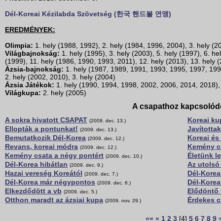
Dél-Koreai Kézilabda Szövetség (한국 핸드볼 연맹)
EREDMÉNYEK:
Olimpia:
1. hely (1988, 1992), 2. hely (1984, 1996, 2004), 3. hely (2
Világbajnokság:
1. hely (1995), 3. hely (2003), 5. hely (1997), 6. he
(1999), 11. hely (1986, 1990, 1993, 2011), 12. hely (2013), 13. hely (
Ázsia-bajnokság:
1. hely (1987, 1989, 1991, 1993, 1995, 1997, 199
2. hely (2002, 2010), 3. hely (2004)
Ázsia Játékok:
1. hely (1990, 1994, 1998, 2002, 2006, 2014, 2018), 
Világkupa:
2. hely (2005)
A csapathoz kapcsolód
A sokra hivatott CSAPAT
Koreai k
(2009. dec. 13.)
Ellopták a pontunkat!
Javította
(2009. dec. 13.)
Bemutatkozik Dél-Korea
Koreai és
(2009. dec. 12.)
Revans, koreai módra
Kemény c
(2009. dec. 12.)
Kemény csata a négy pontért
Életünk l
(2009. dec. 10.)
Dél-Korea hibátlan
Az utolsó
(2009. dec. 9.)
Hazai vereség Koreától
Dél-Korea
(2009. dec. 7.)
Dél-Korea már négypontos
Dél-Korea
(2009. dec. 6.)
Elkezdődött a vb
Elődöntő e
(2009. dec. 5.)
Otthon maradt az ázsiai kupa
Érdekes c
(2009. nov. 29.)
««
«
1
2
3
[4]
5
6
7
8
9