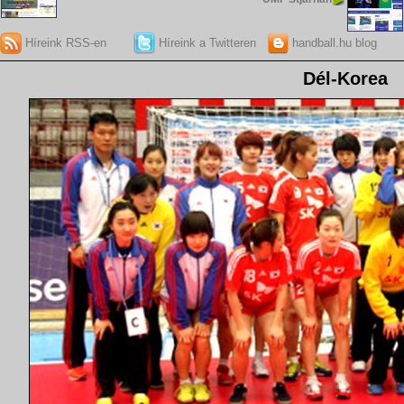
Híreink RSS-en
Híreink a Twitteren
handball.hu blog
Dél-Korea