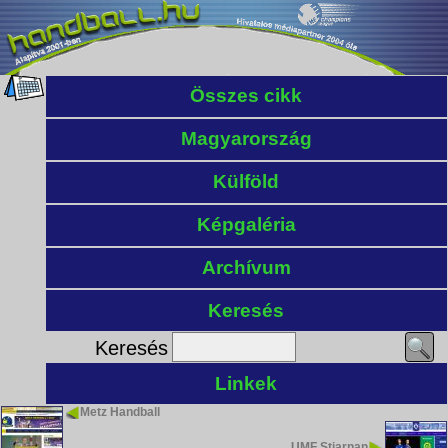
Összes cikk
Magyarország
Külföld
Képgaléria
Archívum
Keresés
Keresés
Linkek
Metz Handball
UMF Stjarnan