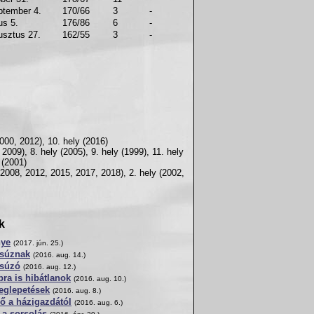
ptember 4.
170/66
3
-
us 5.
176/86
6
-
usztus 27.
162/55
3
-
2000, 2012), 10. hely (2016)
 2009), 8. hely (2005), 9. hely (1999), 11. hely
 (2001)
2008, 2012, 2015, 2017, 2018), 2. hely (2002,
k
nye
(2017. jún. 25.)
csúznak
(2016. aug. 14.)
csúzó
(2016. aug. 12.)
ra is hibátlanok
(2016. aug. 10.)
eglepetések
(2016. aug. 8.)
ő a házigazdától
(2016. aug. 6.)