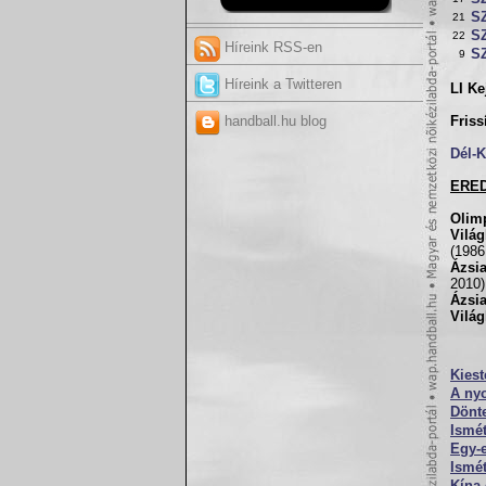
S
21
S
22
Híreink RSS-en
S
9
Híreink a Twitteren
LI K
handball.hu blog
Friss
Dél-
ERE
Olim
Vilá
(1986
Ázsi
2010)
Ázsia
Világ
Kies
A nyo
Dönte
Ismét
Egy-
Ismét