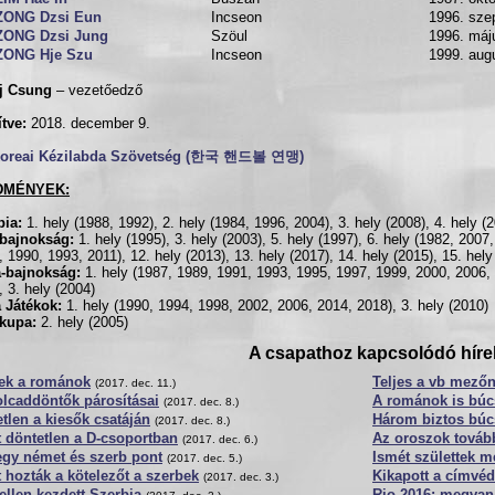
ZONG Dzsi Eun
Incseon
1996. sze
ZONG Dzsi Jung
Szöul
1996. máj
ZONG Hje Szu
Incseon
1999. aug
ej Csung
– vezetőedző
ítve:
2018. december 9.
Koreai Kézilabda Szövetség (한국 핸드볼 연맹)
DMÉNYEK:
pia:
1. hely (1988, 1992), 2. hely (1984, 1996, 2004), 3. hely (2008), 4. hely (
gbajnokság:
1. hely (1995), 3. hely (2003), 5. hely (1997), 6. hely (1982, 2007,
, 1990, 1993, 2011), 12. hely (2013), 13. hely (2017), 14. hely (2015), 15. hely
a-bajnokság:
1. hely (1987, 1989, 1991, 1993, 1995, 1997, 1999, 2000, 2006, 
, 3. hely (2004)
 Játékok:
1. hely (1990, 1994, 1998, 2002, 2006, 2014, 2018), 3. hely (2010)
kupa:
2. hely (2005)
A csapathoz kapcsolódó híre
tek a románok
Teljes a vb mező
(2017. dec. 11.)
lcaddöntők párosításai
A románok is bú
(2017. dec. 8.)
tlen a kiesők csatáján
Három biztos bú
(2017. dec. 8.)
 döntetlen a D-csoportban
Az oroszok tovább
(2017. dec. 6.)
egy német és szerb pont
Ismét születtek m
(2017. dec. 5.)
 hozták a kötelezőt a szerbek
Kikapott a címvéd
(2017. dec. 3.)