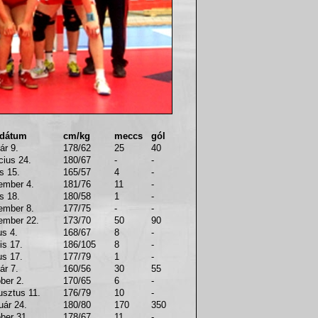
 dátum
cm/kg
meccs
gól
ár 9.
178/62
25
40
cius 24.
180/67
-
-
us 15.
165/57
4
-
ember 4.
181/76
11
-
us 18.
180/58
1
-
ember 8.
177/75
-
-
ember 22.
173/70
50
90
us 4.
168/67
8
-
is 17.
186/105
8
-
us 17.
177/79
1
-
ár 7.
160/56
30
55
ber 2.
170/65
6
-
usztus 11.
176/79
10
-
uár 24.
180/80
170
350
ber 31.
178/67
11
-