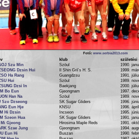
Fotó:
www.serbia2013.com
év
klub
születési
SOJ Szu Min
Szöul
1990. janu
ZSEONG Dzsin Hui
Il Shin Gril’s H. S.
1999. már
ZSO Ha Rang
Guangdzsu
1991. júli
ZSU Hui
Szöul
1989. nov
ZSUNG Dzsi In
Baekjang
2000. júli
IM Bo Eun
Gjeongnam
1997. dec
UON Han Na
Szöul
1989. nov
U Szo Dzseong
SK Sugar Gliders
1996. júni
ANG Eun Hje
KNSU
1996. ápril
M Hi Dzsin
Incseon
1995. júni
IM Szeon Hua
SK Sugar Gliders
1991. janu
 Mi Gjeong
Hirosima Maple Reds
1991. októ
ARK Szae Jung
Gjeongnam
1994. aug
JU Eun Hi
Buszan
1990. febr
IM Hae In
Buszan
1987. októ