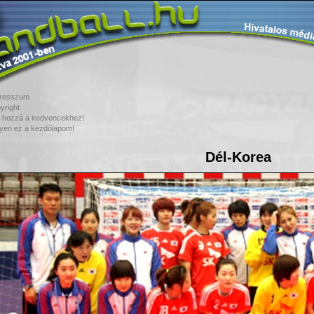
resszum
yright
 hozzá a kedvencekhez!
yen ez a kezdőlapom!
Dél-Korea