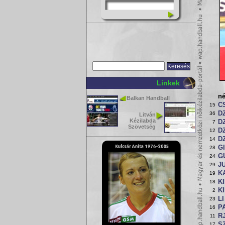
Linkek
n
Balkan Handball
C
15
D
36
Litván
Kézilabda
D
7
Szövetség
D
12
D
14
G
28
G
24
J
29
K
19
KI
18
K
2
LI
23
P
16
R
11
SZ
17