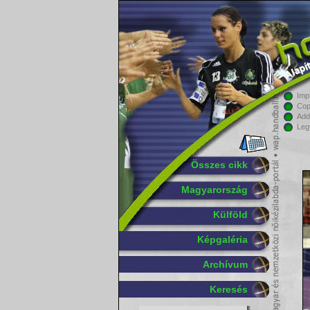
Imp
Cop
Add
Leg
Összes cikk
Magyarország
Külföld
Képgaléria
Archívum
Keresés