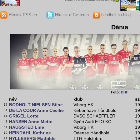
Híreink RSS-en
Híreink a Twitteren
handball.hu blog
Dánia
Fotó:
DHF
név
klub
sz
BODHOLT NIELSEN Stine
Viborg HK
19
17
DE LA COUR Anne Cecilie
København Håndbold
19
31
GRIGEL Lotte
DVSC SCHAEFFLER
19
14
HANSEN Anne Mette
Győri Audi ETO KC
19
8
HAUGSTED Line
Viborg HK
19
11
HEINDAHL Kathrine
Odense Håndbold
19
10
HYLLEBERG Mathilde
TTH Holstebro
19
21