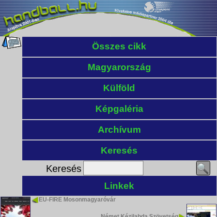
Összes cikk
Magyarország
Külföld
Képgaléria
Archívum
Keresés
Keresés
Linkek
EU-FIRE Mosonmagyaróvár
Német Kézilabda Szövetség