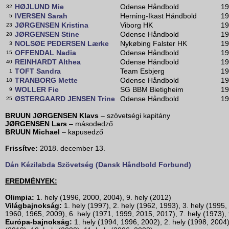
HØJLUND Mie
Odense Håndbold
19
32
IVERSEN Sarah
Herning-Ikast Håndbold
19
5
JØRGENSEN Kristina
Viborg HK
19
23
JØRGENSEN Stine
Odense Håndbold
19
28
NOLSØE PEDERSEN Lærke
Nykøbing Falster HK
19
3
OFFENDAL Nadia
Odense Håndbold
19
15
REINHARDT Althea
Odense Håndbold
19
40
TOFT Sandra
Team Esbjerg
19
1
TRANBORG Mette
Odense Håndbold
19
18
WOLLER Fie
SG BBM Bietigheim
19
9
ØSTERGAARD JENSEN Trine
Odense Håndbold
19
25
BRUUN JØRGENSEN Klavs
– szövetségi kapitány
JØRGENSEN Lars
– másodedző
BRUUN Michael
– kapusedző
Frissítve:
2018. december 13.
Dán Kézilabda Szövetség (Dansk Håndbold Forbund)
EREDMÉNYEK:
Olimpia:
1. hely (1996, 2000, 2004), 9. hely (2012)
Világbajnokság:
1. hely (1997), 2. hely (1962, 1993), 3. hely (1995,
1960, 1965, 2009), 6. hely (1971, 1999, 2015, 2017), 7. hely (1973), 
Európa-bajnokság:
1. hely (1994, 1996, 2002), 2. hely (1998, 2004),