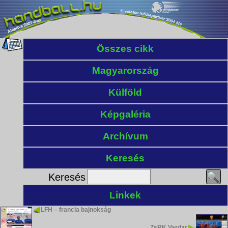
Összes cikk
Magyarország
Külföld
Képgaléria
Archívum
Keresés
Keresés
Linkek
LFH – francia bajnokság
ZsRK Vardar