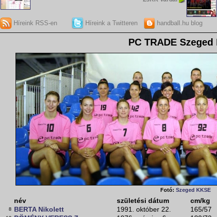
Híreink RSS-en
Híreink a Twitteren
handball.hu blog
PC TRADE Szeged
Fotó:
Szeged KKSE
név
születési dátum
cm/kg
BERTA Nikolett
1991. október 22.
165/57
8