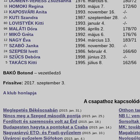
DÖMÉNY-VERESS Zsuzsanna
1976. március 6.
180/72
12
HOMOKI Regina
1993. május 7.
172/60
11
KAPOSVÁRI Anita
1993. november 16.
-/-
13
KUTI Szandra
1987. szeptember 28.
-/-
20
LOVISTYÉK Kitti
1993. január 4.
-/-
80
MALÁTI Dóra
1996. április 2.
178/70
96
MIKÓ Gréta
1992. május 6.
176/76
17
NAGY Éva
1994. március 13.
183/71
12
SZABÓ Janka
1996. november 30.
-/-
77
SZEPESI Ivett
1986. február 4.
166/60
24
SZŰCS Debóra
1998. június 23.
-/-
23
TAKÁCS Kitti
1995. július 8.
162/56
5
BAKÓ Botond
– vezetőedző
Frissítve:
2017. szeptember 3.
A klub honlapja
A csapathoz kapcsolód
Meglepetés Békéscsabán
Otthon ta
(2015. jan. 31.)
Nincs meg a Szeged második pontja
NB I.: ven
(2015. jan. 25.)
Fordított és szerencsés volt az Érd
Sorsoltak
(2015. jan. 18.)
Budapesten hagyta a pontokat a Csaba
MK: továb
(2015. jan. 14.)
Nagyarányú ETO- és Fradi-győzelem
Magabizto
(2015. jan. 10.)
Újvárosi győzelem Siófokon
Nyolcgól
(2015. jan. 4.)