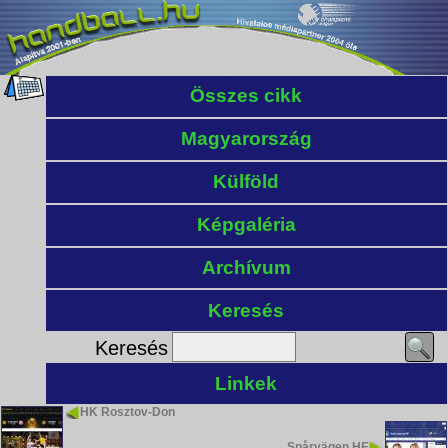
Összes cikk
Magyarország
Külföld
Képgaléria
Archívum
Keresés
Keresés
Linkek
HK Rosztov-Don
Spårvägen HF