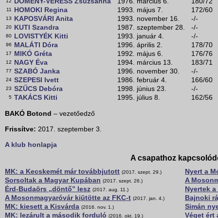
DÖMÉNY-VERESS Zsuzsanna
1976. március 6.
180/72
12
HOMOKI Regina
1993. május 7.
172/60
11
KAPOSVÁRI Anita
1993. november 16.
-/-
13
KUTI Szandra
1987. szeptember 28.
-/-
20
LOVISTYÉK Kitti
1993. január 4.
-/-
80
MALÁTI Dóra
1996. április 2.
178/70
96
MIKÓ Gréta
1992. május 6.
176/76
17
NAGY Éva
1994. március 13.
183/71
12
SZABÓ Janka
1996. november 30.
-/-
77
SZEPESI Ivett
1986. február 4.
166/60
24
SZŰCS Debóra
1998. június 23.
-/-
23
TAKÁCS Kitti
1995. július 8.
162/56
5
BAKÓ Botond
– vezetőedző
Frissítve:
2017. szeptember 3.
A klub honlapja
A csapathoz kapcsolód
MK: a Kecskemét már továbbjutott
Nyert a M
(2017. szept. 29.)
Sorsoltak a Magyar Kupában
A Mosonm
(2017. szept. 26.)
Érd-Budaörs „döntő” lesz
Nyertek a
(2017. aug. 11.)
A Mosonmagyaróvár kiütötte az FKC-t
Bajnoki rá
(2017. jan. 4.)
MK: kiesett a Kisvárda
Simán nye
(2016. nov. 1.)
MK: lezárult a második forduló
Véget ért
(2016. okt. 19.)