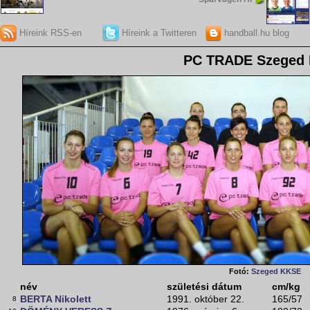
Híreink RSS-en
Híreink a Twitteren
handball.hu blog
PC TRADE Szeged
Fotó:
Szeged KKSE
név
születési dátum
cm/kg
BERTA Nikolett
1991. október 22.
165/57
8