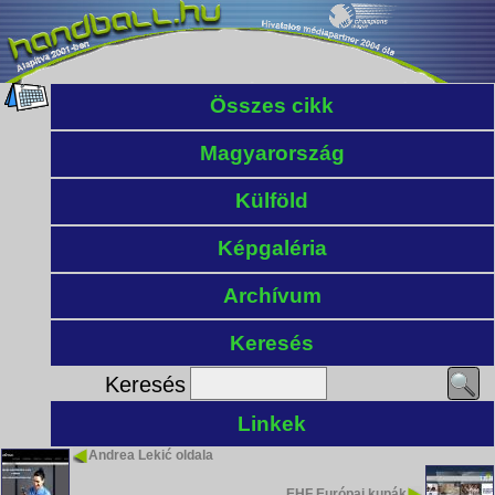
Összes cikk
Magyarország
Külföld
Képgaléria
Archívum
Keresés
Keresés
Linkek
Andrea Lekić oldala
EHF Európai kupák