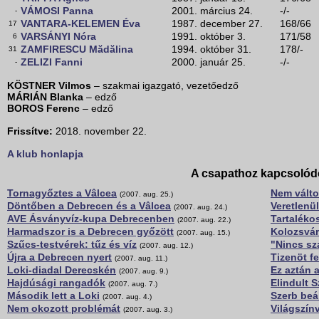
VÁMOSI Panna
2001. március 24.
-/-
-
VANTARA-KELEMEN Éva
1987. december 27.
168/66
17
VARSÁNYI Nóra
1991. október 3.
171/58
6
ZAMFIRESCU Mădălina
1994. október 31.
178/-
31
ZELIZI Fanni
2000. január 25.
-/-
-
KÖSTNER Vilmos
– szakmai igazgató, vezetőedző
MÁRIÁN Blanka
– edző
BOROS Ferenc
– edző
Frissítve:
2018. november 22.
A klub honlapja
A csapathoz kapcsolód
Tornagyőztes a Vâlcea
Nem válto
(2007. aug. 25.)
Döntőben a Debrecen és a Vâlcea
Veretlenül
(2007. aug. 24.)
AVE Ásványvíz-kupa Debrecenben
Tartalékos
(2007. aug. 22.)
Harmadszor is a Debrecen győzött
Kolozsvá
(2007. aug. 15.)
Szűcs-testvérek: tűz és víz
"Nincs sz
(2007. aug. 12.)
Újra a Debrecen nyert
Tizenöt f
(2007. aug. 11.)
Loki-diadal Derecskén
Ez aztán 
(2007. aug. 9.)
Hajdúsági rangadók
Elindult 
(2007. aug. 7.)
Második lett a Loki
Szerb beá
(2007. aug. 4.)
Nem okozott problémát
Világszín
(2007. aug. 3.)