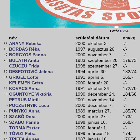
Fotó:
DVSC
név
születési dátum
cm/kg
ARANY Rebeka
2000. október 3.
-/-
72
BORDÁS Réka
1997. augusztus 26.
-/-
18
BORGYOS Panna
2000. november 7.
-/-
49
BULATH Anita
1983. szeptember 20.
176/73
20
CZUCZU Frida
1998. szeptember 27.
-/-
-
DESPOTOVIĆ Jelena
1994. április 30.
182/74
80
GRIGEL Lotte
1991. április 5.
165/-
34
KELEMEN Gréta
2000. február 20.
-/-
-
KOVÁCS Anna
1991. október 24.
172/70
33
OGUNTOYE Viktória
1990. december 24.
184/68
90
PETRUS Mirtill
2001. november 14.
-/-
-
POCZETNYIK Luca
2000. december 7.
-/-
-
PUNYKO Anna
1989. március 27.
185/70
10
SZABÓ Dóra
2000. április 27.
173/-
61
SZABÓ Panna
1998. június 16.
168/-
47
TORMA Eszter
2000. február 1.
-/-
-
TÓVIZI Petra
1999. március 15.
174/-
13
TRIFFA Ágnes
1987. január 18.
176/68
16