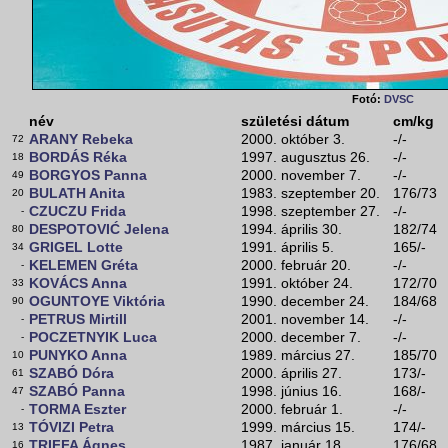
Fotó:
DVSC
név
születési dátum
cm/kg
ARANY Rebeka
2000. október 3.
-/-
72
BORDÁS Réka
1997. augusztus 26.
-/-
18
BORGYOS Panna
2000. november 7.
-/-
49
BULATH Anita
1983. szeptember 20.
176/73
20
CZUCZU Frida
1998. szeptember 27.
-/-
-
DESPOTOVIĆ Jelena
1994. április 30.
182/74
80
GRIGEL Lotte
1991. április 5.
165/-
34
KELEMEN Gréta
2000. február 20.
-/-
-
KOVÁCS Anna
1991. október 24.
172/70
33
OGUNTOYE Viktória
1990. december 24.
184/68
90
PETRUS Mirtill
2001. november 14.
-/-
-
POCZETNYIK Luca
2000. december 7.
-/-
-
PUNYKO Anna
1989. március 27.
185/70
10
SZABÓ Dóra
2000. április 27.
173/-
61
SZABÓ Panna
1998. június 16.
168/-
47
TORMA Eszter
2000. február 1.
-/-
-
TÓVIZI Petra
1999. március 15.
174/-
13
TRIFFA Ágnes
1987. január 18.
176/68
16