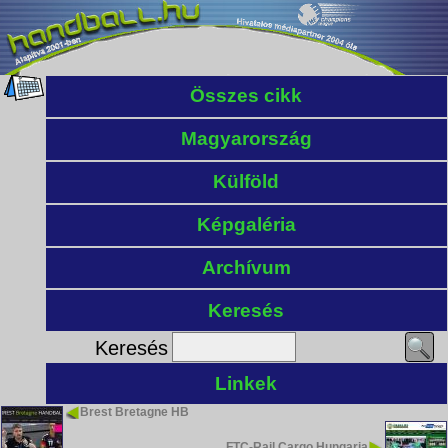
Összes cikk
Magyarország
Külföld
Képgaléria
Archívum
Keresés
Keresés
Linkek
Brest Bretagne HB
FTC-Rail Cargo Hungaria