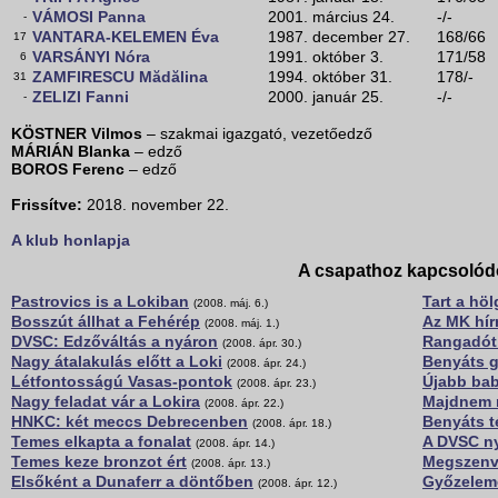
VÁMOSI Panna
2001. március 24.
-/-
-
VANTARA-KELEMEN Éva
1987. december 27.
168/66
17
VARSÁNYI Nóra
1991. október 3.
171/58
6
ZAMFIRESCU Mădălina
1994. október 31.
178/-
31
ZELIZI Fanni
2000. január 25.
-/-
-
KÖSTNER Vilmos
– szakmai igazgató, vezetőedző
MÁRIÁN Blanka
– edző
BOROS Ferenc
– edző
Frissítve:
2018. november 22.
A klub honlapja
A csapathoz kapcsolód
Pastrovics is a Lokiban
Tart a hö
(2008. máj. 6.)
Bosszút állhat a Fehérép
Az MK hír
(2008. máj. 1.)
DVSC: Edzőváltás a nyáron
Rangadót 
(2008. ápr. 30.)
Nagy átalakulás előtt a Loki
Benyáts g
(2008. ápr. 24.)
Létfontosságú Vasas-pontok
Újabb bab
(2008. ápr. 23.)
Nagy feladat vár a Lokira
Majdnem m
(2008. ápr. 22.)
HNKC: két meccs Debrecenben
Benyáts t
(2008. ápr. 18.)
Temes elkapta a fonalat
A DVSC ny
(2008. ápr. 14.)
Temes keze bronzot ért
Megszenve
(2008. ápr. 13.)
Elsőként a Dunaferr a döntőben
Győzelemé
(2008. ápr. 12.)