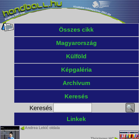
Összes cikk
Magyarország
Külföld
Képgaléria
Archívum
Keresés
Keresés
Linkek
Andrea Lekić oldala
Thüringer HC