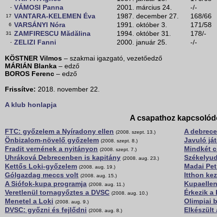
VÁMOSI Panna
2001. március 24.
-/-
-
VANTARA-KELEMEN Éva
1987. december 27.
168/66
17
VARSÁNYI Nóra
1991. október 3.
171/58
6
ZAMFIRESCU Mădălina
1994. október 31.
178/-
31
ZELIZI Fanni
2000. január 25.
-/-
-
KÖSTNER Vilmos
– szakmai igazgató, vezetőedző
MÁRIÁN Blanka
– edző
BOROS Ferenc
– edző
Frissítve:
2018. november 22.
A klub honlapja
A csapathoz kapcsolód
FTC: győzelem a Nyíradony ellen
A debrece
(2008. szept. 13.)
Önbizalom-növelő győzelem
Javuló já
(2008. szept. 8.)
Fradit vernének a nyitányon
Mindkét c
(2008. szept. 7.)
Uhráková Debrecenben is kapitány
Székelyud
(2008. aug. 23.)
Kettős Loki-győzelem
Madai Pet
(2008. aug. 19.)
Gólgazdag meccs volt
Itthon ke
(2008. aug. 15.)
A Siófok-kupa programja
Kupaellen
(2008. aug. 11.)
Veretlenül tornagyőztes a DVSC
Érkezik a
(2008. aug. 10.)
Menetel a Loki
Olimpiai 
(2008. aug. 9.)
DVSC: győzni és fejlődni
Elkészült
(2008. aug. 8.)