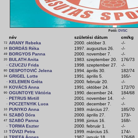
Fotó:
DVSC
név
születési dátum
cm/kg
ARANY Rebeka
2000. október 3.
-/-
72
BORDÁS Réka
1997. augusztus 26.
-/-
18
BORGYOS Panna
2000. november 7.
-/-
49
BULATH Anita
1983. szeptember 20.
176/73
20
CZUCZU Frida
1998. szeptember 27.
-/-
-
DESPOTOVIĆ Jelena
1994. április 30.
182/74
80
GRIGEL Lotte
1991. április 5.
165/-
34
KELEMEN Gréta
2000. február 20.
-/-
-
KOVÁCS Anna
1991. október 24.
172/70
33
OGUNTOYE Viktória
1990. december 24.
184/68
90
PETRUS Mirtill
2001. november 14.
-/-
-
POCZETNYIK Luca
2000. december 7.
-/-
-
PUNYKO Anna
1989. március 27.
185/70
10
SZABÓ Dóra
2000. április 27.
173/-
61
SZABÓ Panna
1998. június 16.
168/-
47
TORMA Eszter
2000. február 1.
-/-
-
TÓVIZI Petra
1999. március 15.
174/-
13
TRIFFA Ágnes
1987. január 18.
176/68
16