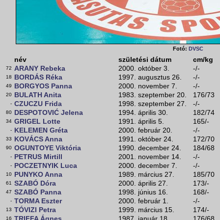
Fotó:
DVSC
név
születési dátum
cm/kg
ARANY Rebeka
2000. október 3.
-/-
72
BORDÁS Réka
1997. augusztus 26.
-/-
18
BORGYOS Panna
2000. november 7.
-/-
49
BULATH Anita
1983. szeptember 20.
176/73
20
CZUCZU Frida
1998. szeptember 27.
-/-
-
DESPOTOVIĆ Jelena
1994. április 30.
182/74
80
GRIGEL Lotte
1991. április 5.
165/-
34
KELEMEN Gréta
2000. február 20.
-/-
-
KOVÁCS Anna
1991. október 24.
172/70
33
OGUNTOYE Viktória
1990. december 24.
184/68
90
PETRUS Mirtill
2001. november 14.
-/-
-
POCZETNYIK Luca
2000. december 7.
-/-
-
PUNYKO Anna
1989. március 27.
185/70
10
SZABÓ Dóra
2000. április 27.
173/-
61
SZABÓ Panna
1998. június 16.
168/-
47
TORMA Eszter
2000. február 1.
-/-
-
TÓVIZI Petra
1999. március 15.
174/-
13
TRIFFA Ágnes
1987. január 18.
176/68
16