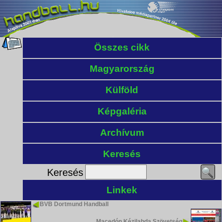
Összes cikk
Magyarország
Külföld
Képgaléria
Archívum
Keresés
Keresés
Linkek
BVB Dortmund Handball
Macedón Kézilabda Szövetség