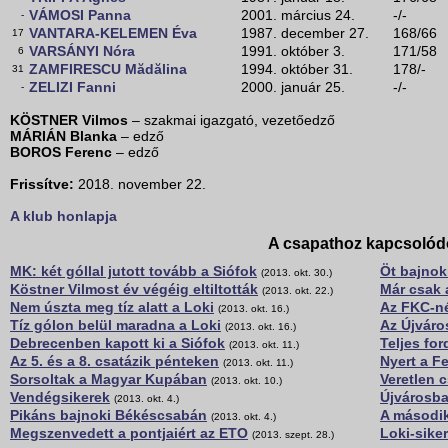
VÁMOSI Panna
2001. március 24.
-/-
-
VANTARA-KELEMEN Éva
1987. december 27.
168/66
17
VARSÁNYI Nóra
1991. október 3.
171/58
6
ZAMFIRESCU Mădălina
1994. október 31.
178/-
31
ZELIZI Fanni
2000. január 25.
-/-
-
KÖSTNER Vilmos
– szakmai igazgató, vezetőedző
MÁRIÁN Blanka
– edző
BOROS Ferenc
– edző
Frissítve:
2018. november 22.
A klub honlapja
A csapathoz kapcsolód
MK: két góllal jutott tovább a Siófok
Öt bajnok
(2013. okt. 30.)
Köstner Vilmost év végéig eltiltották
Már csak 
(2013. okt. 22.)
Nem úszta meg tíz alatt a Loki
Az FKC-né
(2013. okt. 16.)
Tíz gólon belül maradna a Loki
Az Újváro
(2013. okt. 16.)
Debrecenben kapott ki a Siófok
Teljes fo
(2013. okt. 11.)
Az 5. és a 8. csatázik pénteken
Nyert a F
(2013. okt. 11.)
Sorsoltak a Magyar Kupában
Veretlen 
(2013. okt. 10.)
Vendégsikerek
Újvárosba
(2013. okt. 4.)
Pikáns bajnoki Békéscsabán
A második
(2013. okt. 4.)
Megszenvedett a pontjaiért az ETO
Loki-sike
(2013. szept. 28.)