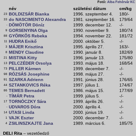
Fotó:
Alba Fehérvár KC
név
születési dátum
cm/kg
BOLDIZSÁR Bianka
1996. szeptember 4.
180/-
23
do NASCIMENTO Alexandra
1981. szeptember 16.
179/64
33
DÖMÖTÖR Döníz
1999. december 12.
-/-
-
GORSENYINA Olga
1990. november 9.
180/74
9
GYÖRKÖS Rebeka
1994. november 22.
181/72
88
HUDRA Enikő
2000. október 5.
-/-
11
MÁJER Krisztina
1995. április 27.
163/-
3
MENDY Claudine
1990. január 8.
182/69
8
MISTINA Kitty
1996. január 13.
175/80
21
PELCZÉDER Orsolya
1993. május 18.
168/54
13
PILLER Kármen
1999. december 7.
-/-
73
RÓZSÁS Josephine
1998. május 27.
-/-
98
SZARKA Adrienn
1991. június 28.
176/65
91
SZTANKOVICS Réka
1997. július 1.
174/67
44
TEMES Bernadett
1986. május 15.
177/69
86
TÍMÁR Petra
1999. július 5.
-/-
-
TORNÓCZKY Sára
1999. április 26.
-/-
17
UDVAROS Dóra
2000. április 4.
-/-
-
UTASI Linda
2000. június 19.
-/-
14
VAJK Eszter
2000. december 7.
-/-
1
ZSILINSZKAJTE Jana
1989. március 6.
185/75
4
DELI Rita
– vezetőedző