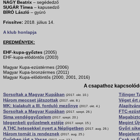
NAGY Beatrix
– segédedző
SUGÁR Tímea
– kapusedző
BÍRÓ László
– gyúró
Frissítve:
2018. július 14.
A klub honlapja
EREDMÉNYEK:
EHF-kupa-győztes
(2005)
EHF-kupa-elődöntős (2003)
Magyar Kupa-ezüstérmes (2006)
Magyar Kupa-bronzérmes (2011)
Magyar Kupa-elődöntős (2000, 2001, 2016)
A csapathoz kapcsolód
Sorsoltak a Magyar Kupában
Tilinger 
(2017. okt. 10.)
Három meccset játszottak
Véget ért
(2017. okt. 8.)
MK: kialakult a III. forduló mezőnye
Alapítván
(2017. okt. 4.)
Sorsoltak a Magyar Kupában
FTC-ezüst
(2017. szept. 26.)
Sima vendéggyőzelem
Magabizto
(2017. szept. 20.)
Idegenbeli győzelmek estéje
Megint Új
(2017. szept. 15.)
A THC hetesekkel nyert a Népligetben
Győri sik
(2017. aug. 26.)
Három tornát is rendeznek
Megjelent
(2017. aug. 25.)
Győrben járt a Vasas
Csak az É
(2017. aug. 12.)