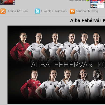
Híreink RSS-en
Híreink a Twitteren
handball.hu blog
Alba Fehérvár 