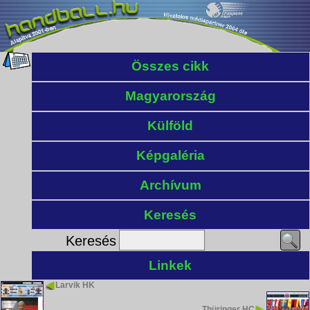
Összes cikk
Magyarország
Külföld
Képgaléria
Archívum
Keresés
Keresés
Linkek
Larvik HK
Thüringer HC