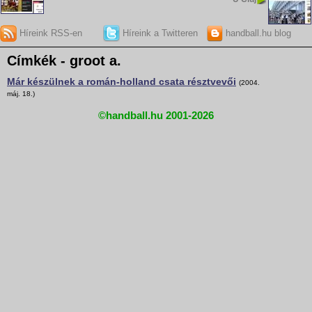
Híreink RSS-en
Híreink a Twitteren
handball.hu blog
Címkék - groot a.
Már készülnek a román-holland csata résztvevői
(2004.
máj. 18.)
©handball.hu 2001-2026