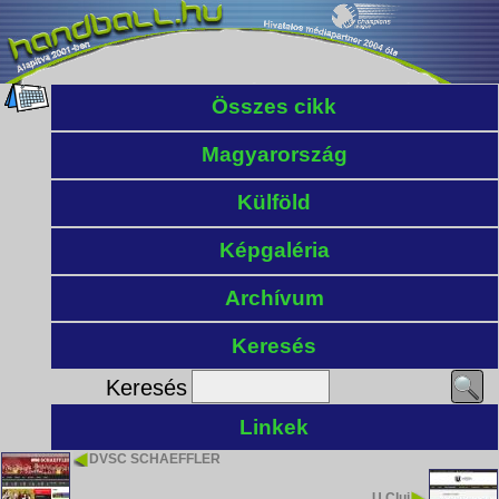
Összes cikk
Magyarország
Külföld
Képgaléria
Archívum
Keresés
Keresés
Linkek
DVSC SCHAEFFLER
U Cluj