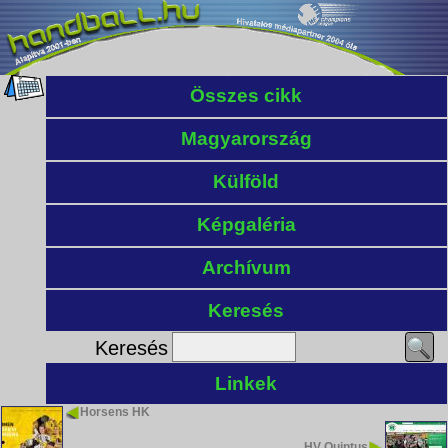
Összes cikk
Magyarország
Külföld
Képgaléria
Archívum
Keresés
Keresés
Linkek
Horsens HK
HV Quintus