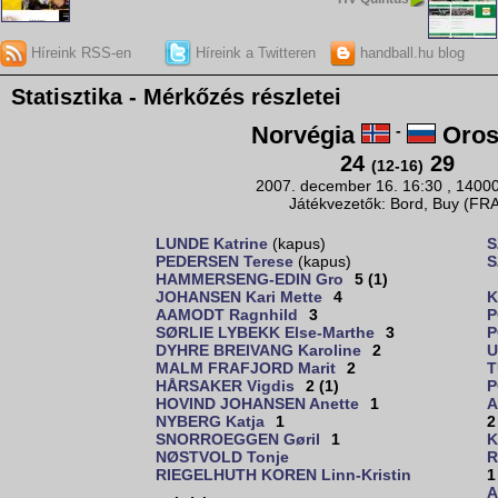
Híreink RSS-en
Híreink a Twitteren
handball.hu blog
Statisztika - Mérkőzés részletei
Norvégia
-
Oros
24
29
(12-16)
2007. december 16. 16:30 , 1400
Játékvezetők: Bord, Buy (FR
LUNDE Katrine
(kapus)
S
PEDERSEN Terese
(kapus)
S
HAMMERSENG-EDIN Gro
5 (1)
JOHANSEN Kari Mette
4
K
AAMODT Ragnhild
3
P
SØRLIE LYBEKK Else-Marthe
3
P
DYHRE BREIVANG Karoline
2
U
MALM FRAFJORD Marit
2
T
HÅRSAKER Vigdis
2 (1)
P
HOVIND JOHANSEN Anette
1
A
NYBERG Katja
1
2
SNORROEGGEN Gøril
1
K
NØSTVOLD Tonje
R
RIEGELHUTH KOREN Linn-Kristin
1
A