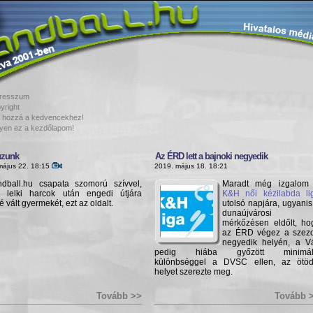
resszum
yright
 hozzá a kedvencekhez!
yen ez a kezdőlapom!
úzunk
Az ÉRD lett a bajnoki negyedik
május 22. 18:15
2019. május 18. 18:21
dball.hu csapata szomorú szívvel,
Maradt még izgalom
 lelki harcok után engedi útjára
K&H női kézilabda li
té vált gyermekét, ezt az oldalt.
utolsó napjára, ugyanis
dunaújvárosi
mérkőzésen eldőlt, ho
az ÉRD végez a szez
negyedik helyén, a V
pedig hiába győzött minimál
különbséggel a DVSC ellen, az ötöd
helyet szerezte meg.
Tovább >>
Tovább 