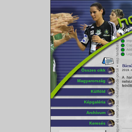
Imp
Cop
Add
Leg
Búcs
Összes cikk
2019. 
A han
Magyarország
nehéz
felnőt
Külföld
Képgaléria
Archívum
Keresés