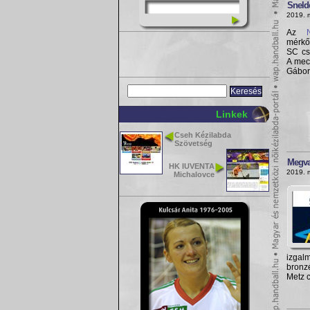
Snelde
2019. 
Az
mérkő
SC cs
A mec
Gábor
Linkek
Cseh Kézilabda
Szövetség
Megva
HK IUVENTA
2019. 
Michalovce
izga
bronz
Metz c