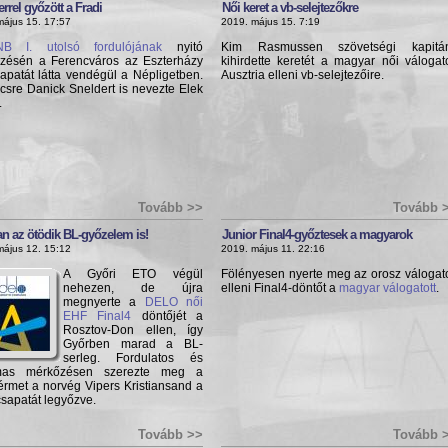
rrel győzött a Fradi
Női keret a vb-selejtezőkre
május 15. 17:57
2019. május 15. 7:19
NB I. utolsó fordulójának
nyitó
Kim Rasmussen szövetségi kapitá
zésén a Ferencváros az Eszterházy
kihirdette keretét a magyar női válogato
apatát látta vendégül a Népligetben.
Ausztria elleni vb-selejtezőire.
csre Danick Sneldert is nevezte Elek
.
Tovább >>
Tovább 
n az ötödik BL-győzelem is!
Junior Final4-győztesek a magyarok
május 12. 15:12
2019. május 11. 22:16
A Győri ETO végül
Fölényesen nyerte meg az orosz válogato
nehezen, de újra
elleni Final4-döntőt a
magyar válogatott
.
megnyerte a
DELO női
EHF Final4
döntőjét a
Rosztov-Don ellen, így
Győrben marad a BL-
serleg. Fordulatos és
lmas mérkőzésen szerezte meg a
érmet a norvég Vipers Kristiansand a
sapatát legyőzve.
Tovább >>
Tovább 