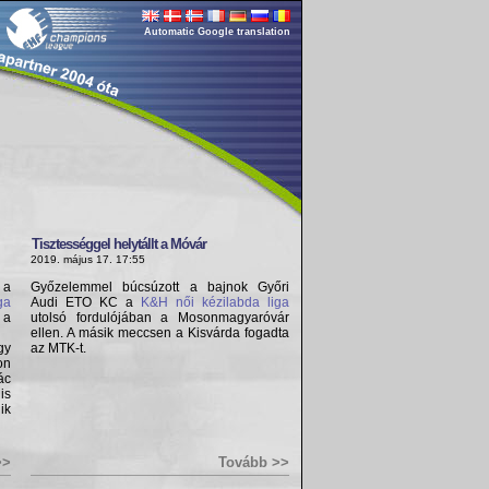
Automatic Google translation
Tisztességgel helytállt a Móvár
2019. május 17. 17:55
 a
Győzelemmel búcsúzott a bajnok Győri
ga
Audi ETO KC a
K&H női kézilabda liga
 a
utolsó fordulójában a Mosonmagyaróvár
ellen. A másik meccsen a Kisvárda fogadta
gy
az MTK-t.
on
ác
is
ik
>>
Tovább >>