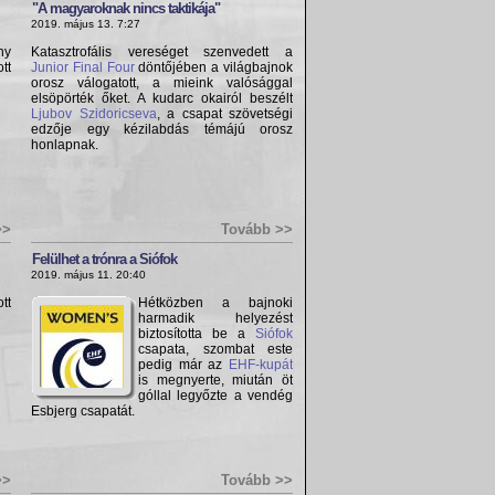
"A magyaroknak nincs taktikája"
2019. május 13. 7:27
ny
Katasztrofális vereséget szenvedett a
tt
Junior Final Four
döntőjében a világbajnok
orosz válogatott, a mieink valósággal
elsöpörték őket. A kudarc okairól beszélt
Ljubov Szidoricseva
, a csapat szövetségi
edzője egy kézilabdás témájú orosz
honlapnak.
>>
Tovább >>
Felülhet a trónra a Siófok
2019. május 11. 20:40
tt
Hétközben a bajnoki
harmadik helyezést
biztosította be a
Siófok
csapata, szombat este
pedig már az
EHF-kupát
is megnyerte, miután öt
góllal legyőzte a vendég
Esbjerg csapatát.
>>
Tovább >>