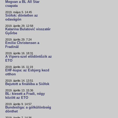
Megvan a BL All Star
csapata
2019. május 5. 14:45
Siófok: döntetlen az
odavágón
2019. április 29. 12:58
Katarina Bulatović visszatér
Győrbe
2019. április 29. 7:24
Emilie Christensen a
Fradinál
2019. április 16. 18:31
A Vipers-szel elődöntőzik az
ETO
2019. április 16. 11:19
EHF-kupa: az Esbjerg kezd
otthon
2019. április 14. 13:51
Bejutott a fináléba a Siófok
2019. április 13. 15:36
BL: kiesett a Fradi, négy
között az ETO
2019. április 9. 14:57
Bundesliga: a gólkülönbség
dönthet
2019. április 7. 14:36