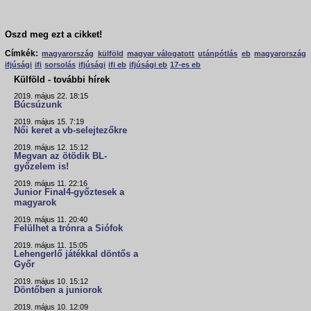
Oszd meg ezt a cikket!
Címkék:
magyarország
külföld
magyar válogatott
utánpótlás
eb
magyarország
ifjúsági
ifi
sorsolás
ifjúsági
ifi eb
ifjúsági eb
17-es eb
Külföld - további hírek
2019. május 22. 18:15
Búcsúzunk
2019. május 15. 7:19
Női keret a vb-selejtezőkre
2019. május 12. 15:12
Megvan az ötödik BL-
győzelem is!
2019. május 11. 22:16
Junior Final4-győztesek a
magyarok
2019. május 11. 20:40
Felülhet a trónra a Siófok
2019. május 11. 15:05
Lehengerlő játékkal döntős a
Győr
2019. május 10. 15:12
Döntőben a juniorok
2019. május 10. 12:09