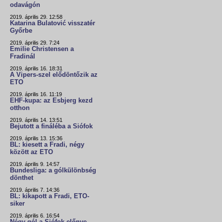
odavágón
2019. április 29. 12:58
Katarina Bulatović visszatér
Győrbe
2019. április 29. 7:24
Emilie Christensen a
Fradinál
2019. április 16. 18:31
A Vipers-szel elődöntőzik az
ETO
2019. április 16. 11:19
EHF-kupa: az Esbjerg kezd
otthon
2019. április 14. 13:51
Bejutott a fináléba a Siófok
2019. április 13. 15:36
BL: kiesett a Fradi, négy
között az ETO
2019. április 9. 14:57
Bundesliga: a gólkülönbség
dönthet
2019. április 7. 14:36
BL: kikapott a Fradi, ETO-
siker
2019. április 6. 16:54