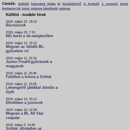
Címkék:
külföld
bajnokok ligája
bl
középdöntő
4. forduló
1. csoport
brest
bretagne hb
brest
odense håndbold
odense
Külföld - további hírek
2019. május 22. 18:15
Búcsúzunk
2019. május 15. 7:19
Női keret a vb-selejtezőkre
2019. május 12. 15:12
Megvan az ötödik BL-
győzelem is!
2019. május 11. 22:16
Junior Final4-győztesek a
magyarok
2019. május 11. 20:40
Felülhet a trónra a Siófok
2019. május 11. 15:05
Lehengerlő játékkal döntős a
Győr
2019. május 10. 15:12
Döntőben a juniorok
2019. május 10. 12:09
Megvan a BL All Star
csapata
2019. május 5. 14:45
Siófok: döntetlen az