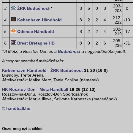
203-
3.
ŽRK Budućnost
*
8
5
0
3
0
203
212-
4.
København Håndbold
8
2
2
4
-10
222
202-
5.
Odense Håndbold
8
2
2
4
-17
219
205-
6.
Brest Bretagne HB
8
0
2
6
-31
236
* A Metz, a Rosztov-Don és a
Budućnost
a negyeddöntőbe jutott.
A csoport szombati mérkőzésein:
København Håndbold
-
ŽRK Budućnost
31-20 (16-9)
Brøndby, Trefor Aréna
Játékvezetők: Maike Merz, Tania Schilha (németek)
HK Rosztov-Don
-
Metz Handball
18-26 (12-13)
Rosztov-na-Donu, Rosztov-Don Sportcsarnok
Játékvezetők: Marija Ilieva, Szilvana Karbeszka (macedónok)
© handball.hu
Oszd meg ezt a cikket!