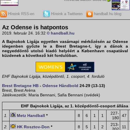
Híreink RSS-en
Híreink a Twitteren
handball.hu blog
Az Odense is hatpontos
2019. február 24. 16:32
© handball.hu
A
Bajnokok Ligája
egyetlen vasárnapi mérkőzésén az Odense
idegenben győzte le a Brest Bretagne-t, így a dánok a
negyeddöntő utolsó kiadó helyéért a København csapatával
küzdenek a következő két fordulóban.
EHF Bajnokok Ligája, középdöntő, 1. csoport, 4. forduló
Brest Bretagne HB
-
Odense Håndbold
24-29 (13-13)
Brest, Brest Aréna
Játékvezetők: Maria Bennani, Safia Bennani (svédek)
EHF Bajnokok Ligája, az 1. középdöntő-csoport állása
227-
1.
Metz Handball
*
8
6
1
1
47
180
213-
2.
HK Rosztov-Don
*
8
5
1
2
11
202