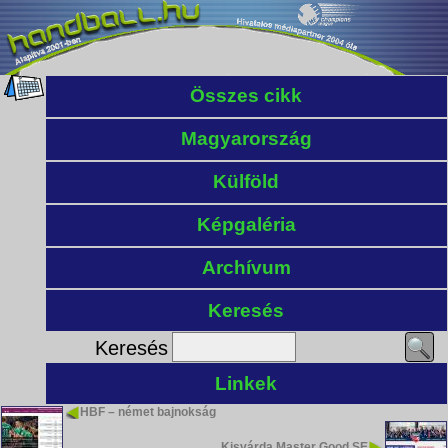
Összes cikk
Magyarország
Külföld
Képgaléria
Archívum
Keresés
Keresés
Linkek
HBF – német bajnokság
Kisvárda Master Good SE