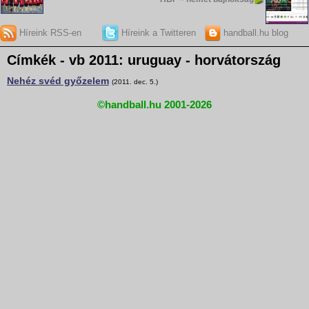
Híreink RSS-en
Híreink a Twitteren
handball.hu blog
Címkék - vb 2011: uruguay - horvátország
Nehéz svéd győzelem
(2011. dec. 5.)
©handball.hu 2001-2026