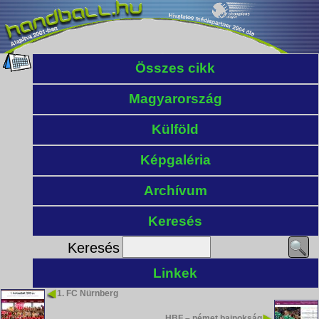
Összes cikk
Magyarország
Külföld
Képgaléria
Archívum
Keresés
Keresés
Linkek
1. FC Nürnberg
HBF – német bajnokság