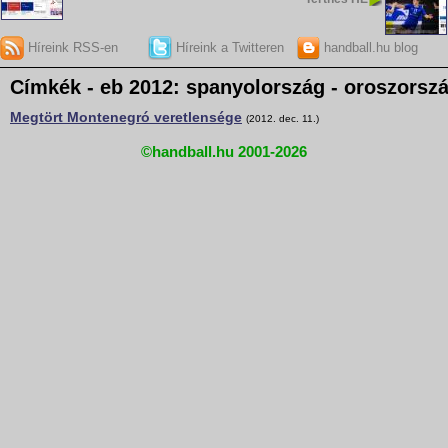
Híreink RSS-en
Híreink a Twitteren
handball.hu blog
Címkék - eb 2012: spanyolország - oroszorsz
Megtört Montenegró veretlensége
(2012. dec. 11.)
©handball.hu 2001-2026