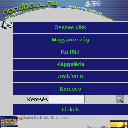
Összes cikk
Magyarország
Külföld
Képgaléria
Archívum
Keresés
Keresés
Linkek
Japán Kézilabda Szövetség
Tertnes HE