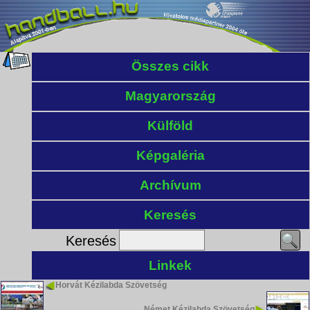
Összes cikk
Magyarország
Külföld
Képgaléria
Archívum
Keresés
Keresés
Linkek
Horvát Kézilabda Szövetség
Német Kézilabda Szövetség